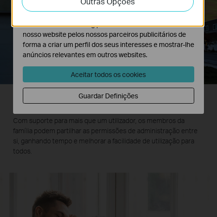
Outras Opções
atividades no nosso website para melhorar e ajustar a
funcionalidade do nosso website.
O cookies de marketing podem ser definidos através do
nosso website pelos nossos parceiros publicitários de
forma a criar um perfil dos seus interesses e mostrar-lhe
anúncios relevantes em outros websites.
Aceitar todos os cookies
Guardar Definições
Partilhe com a Família
Com suporte para mais que um utilizador, os membros da
família podem partilhar as permissões de administração entre
si, ganhando tempo e melhorar a facilidade de utilização para
todos.