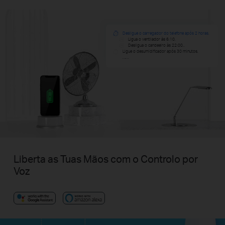
Desligue o carregador do telefone após 2 horas.
Ligua o ventilador às 6:10.
Desligua o candeeiro às 22:00..
Ligue o desumidificador após 30 minutos.
……
Liberta as Tuas Mãos com o Controlo por
Voz