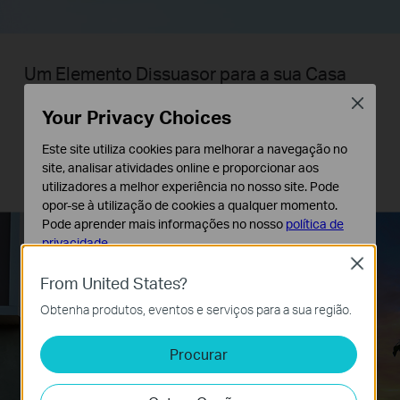
Um Elemento Dissuasor para a sua Casa
Close
Modo Ausente, uma função que simula de forma inteligente
Your Privacy Choices
que alguém se encontra em casa ao ligar e desligar candeeiros
ou outros equipamentos demésticos. Desta forma parece que
Este site utiliza cookies para melhorar a navegação no
alguém se encontra em casa, quando está em viagens longas
site, analisar atividades online e proporcionar aos
para afastar pessoas mal intencionadas.
utilizadores a melhor experiência no nosso site. Pode
opor-se à utilização de cookies a qualquer momento.
Pode aprender mais informações no nosso
política de
privacidade
.
18:30
Close
Cookies Básicos
From United States?
Os cookies são necessários para o funcionamento do
Obtenha produtos, eventos e serviços para a sua região.
website e não podem ser desativados nos seus
sistemas.
Procurar
Cookies de Análise e Marketing
Os cookies de analise permite-nos analisar as suas