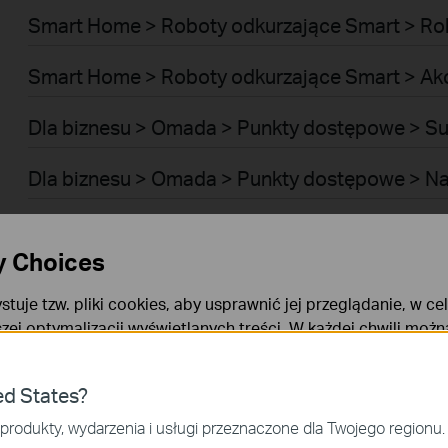
Smart Home > Roboty odkurzające Smart > Ro
Smart Home > Roboty odkurzające Smart > Ak
Dla biznesu > Omada > Punkty dostępowe > Su
Dla biznesu > Omada > Punkty dostępowe > N
Dla biznesu > Omada > Punkty dostępowe > B
y Choices
Dla biznesu > Omada > Punkty dostępowe > Z
stuje tzw. pliki cookies, aby usprawnić jej przeglądanie, w ce
szej optymalizacji wyświetlanych treści. W każdej chwili moż
Dla biznesu > Omada > Punkty dostępowe > Ze
okies. Więcej informacji na ten temat dostępnych jest w
Poli
Dla biznesu > Omada > Przełączniki > Access P
ies
ed States?
niezbędne są do poprawnego działania witryny i nie moga zost
produkty, wydarzenia i usługi przeznaczone dla Twojego regionu.
Dla biznesu > Omada > Przełączniki > Aggrega