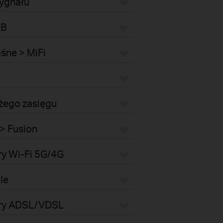
ygnału
SB
śne > MiFi
użego zasięgu
> Fusion
ry Wi-Fi 5G/4G
Ie
ery ADSL/VDSL