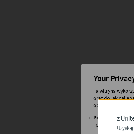
Your Privac
Ta witryna wykorzy
oraz do jak najlep
obsługę plików co
Podstawowe Cook
z Unit
Te pliki cookies 
Uzyskaj 