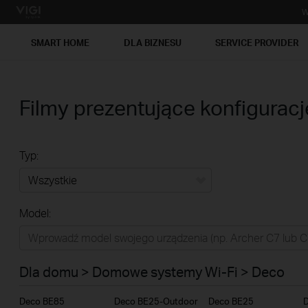
W
SMART HOME
DLA BIZNESU
SERVICE PROVIDER
Filmy prezentujące konfiguracj
Typ:
Wszystkie
Model:
Dla domu
Smart Home
Dla domu > Domowe systemy Wi-Fi > Deco
Dla biznesu
Deco BE85
Deco BE25-Outdoor
Deco BE25
Service Provider