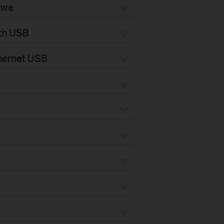
owe
oth USB
thernet USB