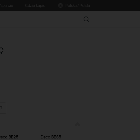
sparcie
Gdzie kupić
Polska / Polski
Search
ę
Deco BE25
Deco BE65