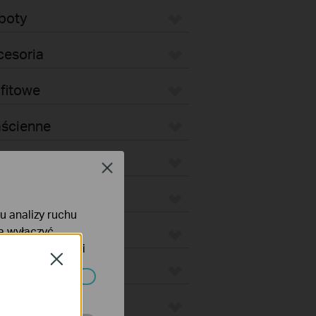
boty
cesoria
fitowe
aścienne
iurkowe
Close
ewnętrzne
lu analizy ruchu
na wyłączyć
wnętrzne Bridge
tyce prywatności
Close
lus
ać wyłączone.
tion