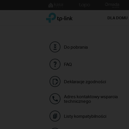
Click
to
TP-Link, Reliably Smart
skip
DLA DOMU
the
navigation
bar
Do pobrania
FAQ
Deklaracje zgodności
Adres kontaktowy wsparcia
technicznego
Listy kompatybilności