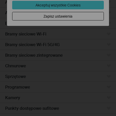
Access Pro
Akceptuj wszystkie Cookies
Access
Zapisz ustawienia
Bramy sieciowe przewodowe
Bramy sieciowe Wi-Fi
Bramy sieciowe Wi-Fi 5G/4G
Bramy sieciowe zintegrowane
Chmurowe
Sprzętowe
Programowe
Kamery
Punkty dostępowe sufitowe