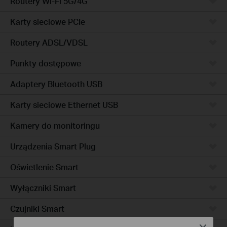
Routery Wi-Fi 5G/4G
Karty sieciowe PCIe
Routery ADSL/VDSL
Punkty dostępowe
Adaptery Bluetooth USB
Karty sieciowe Ethernet USB
Kamery do monitoringu
Urządzenia Smart Plug
Oświetlenie Smart
Wyłączniki Smart
Czujniki Smart