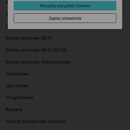
Access Pro
Akceptuj wszystkie Cookies
Access
Zapisz ustawienia
Bramy sieciowe przewodowe
Bramy sieciowe Wi-Fi
Bramy sieciowe Wi-Fi 5G/4G
Bramy sieciowe zintegrowane
Chmurowe
Sprzętowe
Programowe
Kamery
Punkty dostępowe sufitowe