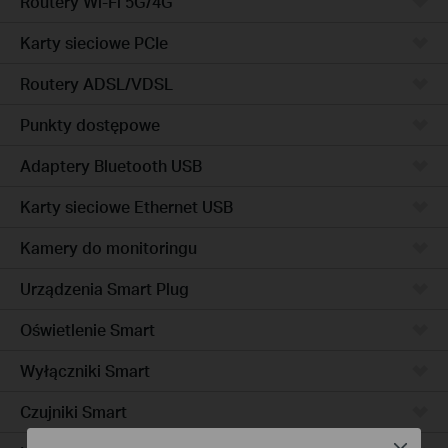
Routery Wi-Fi 5G/4G
Karty sieciowe PCIe
Routery ADSL/VDSL
Punkty dostępowe
Adaptery Bluetooth USB
Karty sieciowe Ethernet USB
Kamery do monitoringu
Urządzenia Smart Plug
Oświetlenie Smart
Wyłączniki Smart
Czujniki Smart