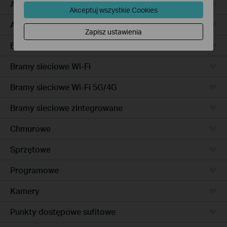
Access Pro
Akceptuj wszystkie Cookies
Access
Zapisz ustawienia
Bramy sieciowe przewodowe
Bramy sieciowe Wi-Fi
Bramy sieciowe Wi-Fi 5G/4G
Bramy sieciowe zintegrowane
Chmurowe
Sprzętowe
Programowe
Kamery
Punkty dostępowe sufitowe