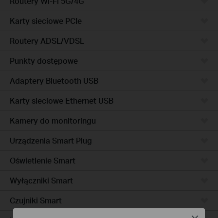
Routery Wi-Fi 5G/4G
Karty sieciowe PCIe
Routery ADSL/VDSL
Punkty dostępowe
Adaptery Bluetooth USB
Karty sieciowe Ethernet USB
Kamery do monitoringu
Urządzenia Smart Plug
Oświetlenie Smart
Wyłączniki Smart
Czujniki Smart