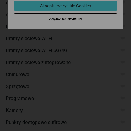
Access Pro
Akceptuj wszystkie Cookies
Access
Zapisz ustawienia
Bramy sieciowe przewodowe
Bramy sieciowe Wi-Fi
Bramy sieciowe Wi-Fi 5G/4G
Bramy sieciowe zintegrowane
Chmurowe
Sprzętowe
Programowe
Kamery
Punkty dostępowe sufitowe