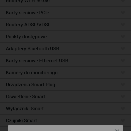
Routery Wi-Fi 5G/4G
Karty sieciowe PCIe
Routery ADSL/VDSL
Punkty dostępowe
Adaptery Bluetooth USB
Karty sieciowe Ethernet USB
Kamery do monitoringu
Urządzenia Smart Plug
Oświetlenie Smart
Wyłączniki Smart
Czujniki Smart