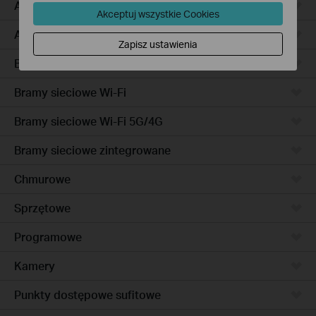
Access Pro
Akceptuj wszystkie Cookies
Access
Zapisz ustawienia
Bramy sieciowe przewodowe
Bramy sieciowe Wi-Fi
Bramy sieciowe Wi-Fi 5G/4G
Bramy sieciowe zintegrowane
Chmurowe
Sprzętowe
Programowe
Kamery
Punkty dostępowe sufitowe