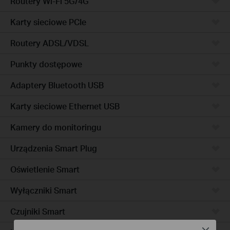
Routery Wi-Fi 5G/4G
Karty sieciowe PCIe
Routery ADSL/VDSL
Punkty dostępowe
Adaptery Bluetooth USB
Karty sieciowe Ethernet USB
Kamery do monitoringu
Urządzenia Smart Plug
Oświetlenie Smart
Wyłączniki Smart
Czujniki Smart