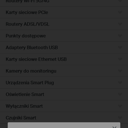
Routery Wi-Fi 5G/4G
Karty sieciowe PCIe
Routery ADSL/VDSL
Punkty dostępowe
Adaptery Bluetooth USB
Karty sieciowe Ethernet USB
Kamery do monitoringu
Urządzenia Smart Plug
Oświetlenie Smart
Wyłączniki Smart
Czujniki Smart