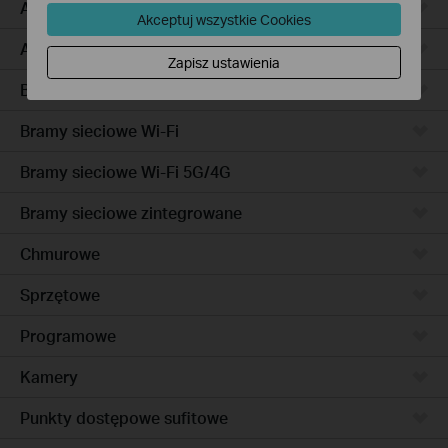
Access Pro
Akceptuj wszystkie Cookies
Access
Zapisz ustawienia
Bramy sieciowe przewodowe
Bramy sieciowe Wi-Fi
Bramy sieciowe Wi-Fi 5G/4G
Bramy sieciowe zintegrowane
Chmurowe
Sprzętowe
Programowe
Kamery
Punkty dostępowe sufitowe