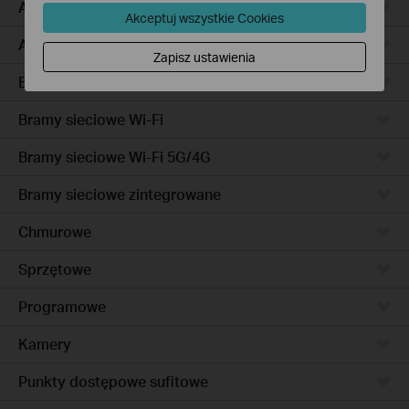
Access Pro
Akceptuj wszystkie Cookies
Access
Zapisz ustawienia
Bramy sieciowe przewodowe
Bramy sieciowe Wi-Fi
Bramy sieciowe Wi-Fi 5G/4G
Bramy sieciowe zintegrowane
Chmurowe
Sprzętowe
Programowe
Kamery
Punkty dostępowe sufitowe