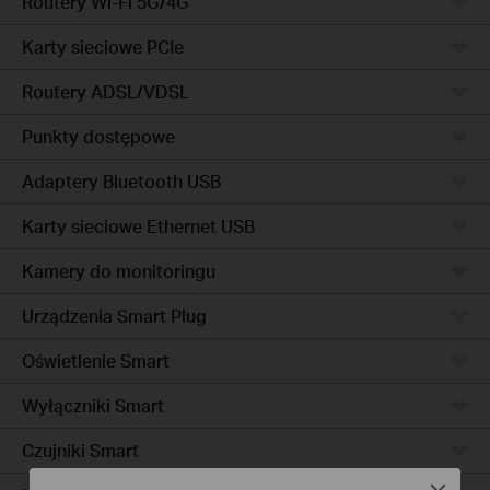
Routery Wi-Fi 5G/4G
Karty sieciowe PCIe
Routery ADSL/VDSL
Punkty dostępowe
Adaptery Bluetooth USB
Karty sieciowe Ethernet USB
Kamery do monitoringu
Urządzenia Smart Plug
Oświetlenie Smart
Wyłączniki Smart
Czujniki Smart