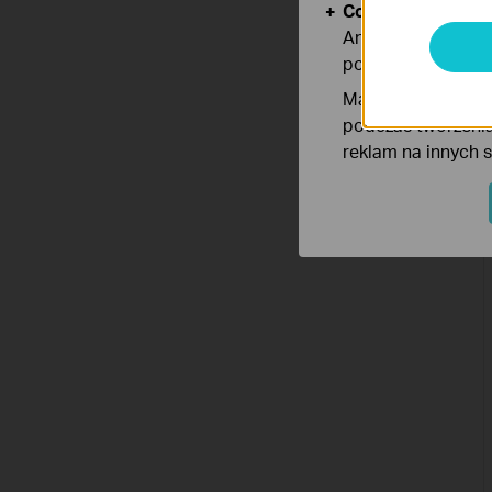
Cookies dotyczące
Analiza - Te pliki
poprawę i dostoso
Marketing - Te pl
podczas tworzenia
reklam na innych 