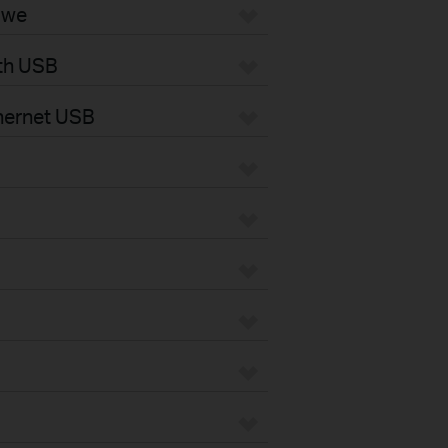
owe
oth USB
thernet USB