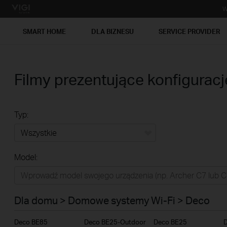
W
SMART HOME
DLA BIZNESU
SERVICE PROVIDER
Filmy prezentujące konfiguracj
Typ:
Wszystkie
Model:
Dla domu
Smart Home
Dla domu > Domowe systemy Wi-Fi > Deco
Dla biznesu
Deco BE85
Deco BE25-Outdoor
Deco BE25
Service Provider