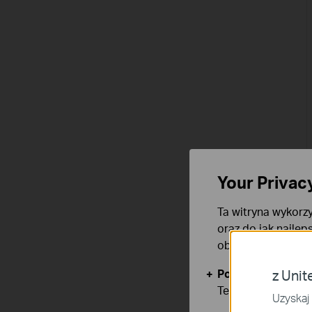
Your Privac
Ta witryna wykorzy
oraz do jak najlep
obsługę plików co
Podstawowe Cook
z Unit
Te pliki cookies 
Uzyskaj 