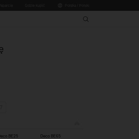
sparcie
Gdzie kupić
Polska / Polski
Search
ę
Deco BE25
Deco BE65