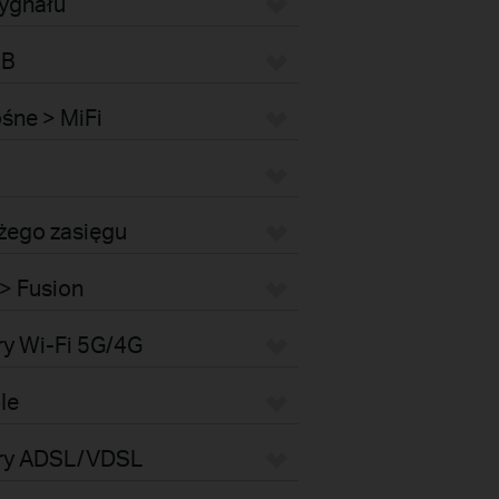
ygnału
SB
śne > MiFi
użego zasięgu
> Fusion
ry Wi-Fi 5G/4G
Ie
ery ADSL/VDSL