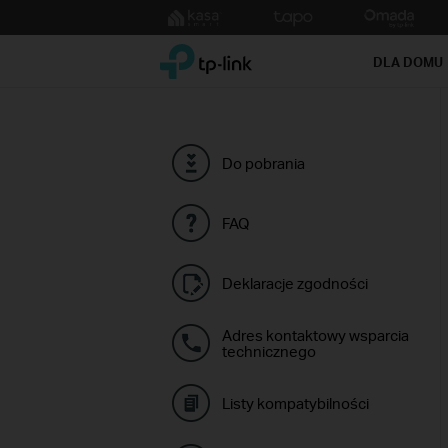
Click
to
TP-Link, Reliably Smart
skip
DLA DOMU
the
navigation
bar
Do pobrania
FAQ
Deklaracje zgodności
Adres kontaktowy wsparcia
technicznego
Listy kompatybilności