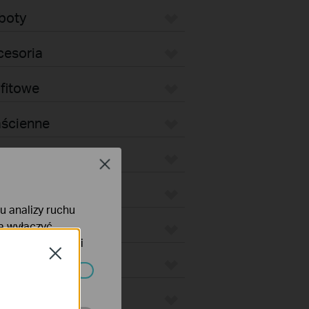
boty
cesoria
fitowe
aścienne
iurkowe
Close
ewnętrzne
lu analizy ruchu
na wyłączyć
wnętrzne Bridge
tyce prywatności
Close
lus
ać wyłączone.
tion