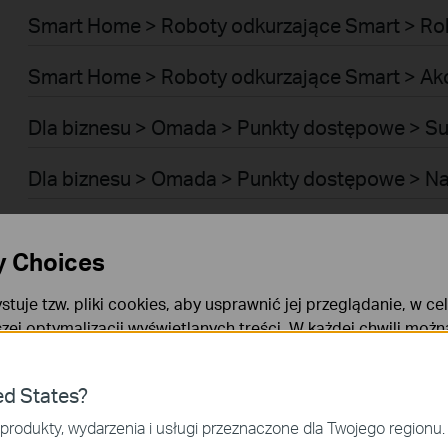
Smart Home > Roboty odkurzające Smart > Ro
Smart Home > Roboty odkurzające Smart > Ak
Dla biznesu > Omada > Punkty dostępowe > Su
Dla biznesu > Omada > Punkty dostępowe > N
Dla biznesu > Omada > Punkty dostępowe > B
y Choices
Dla biznesu > Omada > Punkty dostępowe > Z
stuje tzw. pliki cookies, aby usprawnić jej przeglądanie, w ce
szej optymalizacji wyświetlanych treści. W każdej chwili moż
Dla biznesu > Omada > Punkty dostępowe > Ze
okies. Więcej informacji na ten temat dostępnych jest w
Poli
Dla biznesu > Omada > Przełączniki > Access P
ies
ed States?
niezbędne są do poprawnego działania witryny i nie moga zost
produkty, wydarzenia i usługi przeznaczone dla Twojego regionu.
Dla biznesu > Omada > Przełączniki > Aggrega