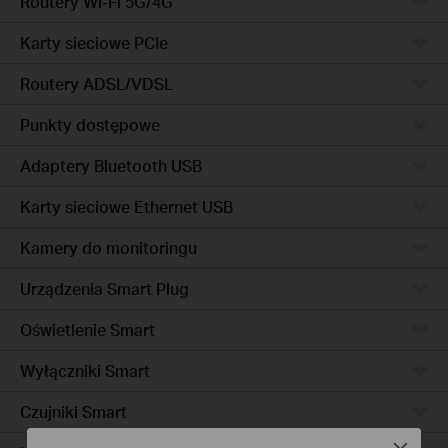
Routery Wi-Fi 5G/4G
Karty sieciowe PCIe
Routery ADSL/VDSL
Punkty dostępowe
Adaptery Bluetooth USB
Karty sieciowe Ethernet USB
Kamery do monitoringu
Urządzenia Smart Plug
Oświetlenie Smart
Wyłączniki Smart
Czujniki Smart