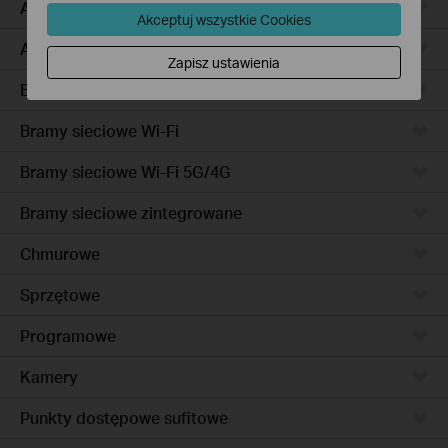
Access Pro
Akceptuj wszystkie Cookies
Access
Zapisz ustawienia
Bramy sieciowe przewodowe
Bramy sieciowe Wi-Fi
Bramy sieciowe Wi-Fi 5G/4G
Bramy sieciowe zintegrowane
Chmurowe
Sprzętowe
Programowe
Kamery
Punkty dostępowe sufitowe