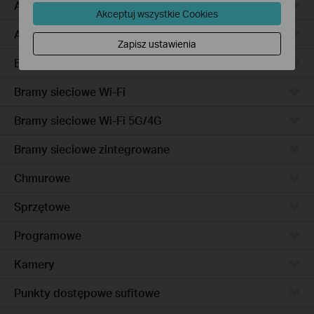
Access Pro
Akceptuj wszystkie Cookies
Access
Zapisz ustawienia
Bramy sieciowe przewodowe
Bramy sieciowe Wi-Fi
Bramy sieciowe Wi-Fi 5G/4G
Bramy sieciowe zintegrowane
Chmurowe
Sprzętowe
Programowe
Kamery
Punkty dostępowe sufitowe