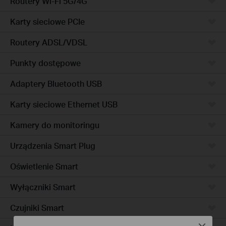
Routery Wi-Fi 5G/4G
Karty sieciowe PCIe
Routery ADSL/VDSL
Punkty dostępowe
Adaptery Bluetooth USB
Karty sieciowe Ethernet USB
Kamery do monitoringu
Urządzenia Smart Plug
Oświetlenie Smart
Wyłączniki Smart
Czujniki Smart