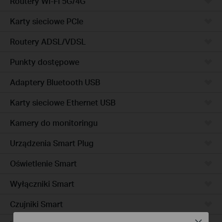
Routery Wi-Fi 5G/4G
Karty sieciowe PCIe
Routery ADSL/VDSL
Punkty dostępowe
Adaptery Bluetooth USB
Karty sieciowe Ethernet USB
Kamery do monitoringu
Urządzenia Smart Plug
Oświetlenie Smart
Wyłączniki Smart
Czujniki Smart