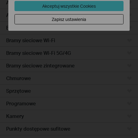
Access Pro
Akceptuj wszystkie Cookies
Access
Zapisz ustawienia
Bramy sieciowe przewodowe
Bramy sieciowe Wi-Fi
Bramy sieciowe Wi-Fi 5G/4G
Bramy sieciowe zintegrowane
Chmurowe
Sprzętowe
Programowe
Kamery
Punkty dostępowe sufitowe