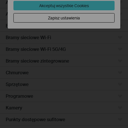
Access Pro
Akceptuj wszystkie Cookies
Access
Zapisz ustawienia
Bramy sieciowe przewodowe
Bramy sieciowe Wi-Fi
Bramy sieciowe Wi-Fi 5G/4G
Bramy sieciowe zintegrowane
Chmurowe
Sprzętowe
Programowe
Kamery
Punkty dostępowe sufitowe