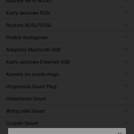
Routery Wi-Fi 5G/4G
Karty sieciowe PCIe
Routery ADSL/VDSL
Punkty dostępowe
Adaptery Bluetooth USB
Karty sieciowe Ethernet USB
Kamery do monitoringu
Urządzenia Smart Plug
Oświetlenie Smart
Wyłączniki Smart
Czujniki Smart