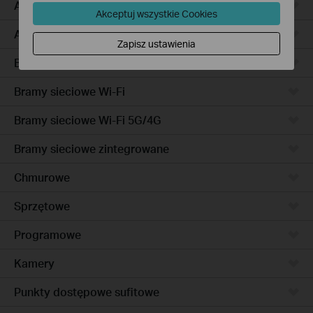
Access Pro
Akceptuj wszystkie Cookies
Access
Zapisz ustawienia
Bramy sieciowe przewodowe
Bramy sieciowe Wi-Fi
Bramy sieciowe Wi-Fi 5G/4G
Bramy sieciowe zintegrowane
Chmurowe
Sprzętowe
Programowe
Kamery
Punkty dostępowe sufitowe