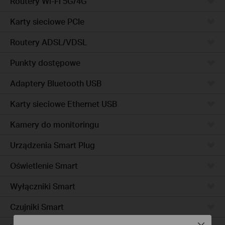
Routery Wi-Fi 5G/4G
Karty sieciowe PCIe
Routery ADSL/VDSL
Punkty dostępowe
Adaptery Bluetooth USB
Karty sieciowe Ethernet USB
Kamery do monitoringu
Urządzenia Smart Plug
Oświetlenie Smart
Wyłączniki Smart
Czujniki Smart