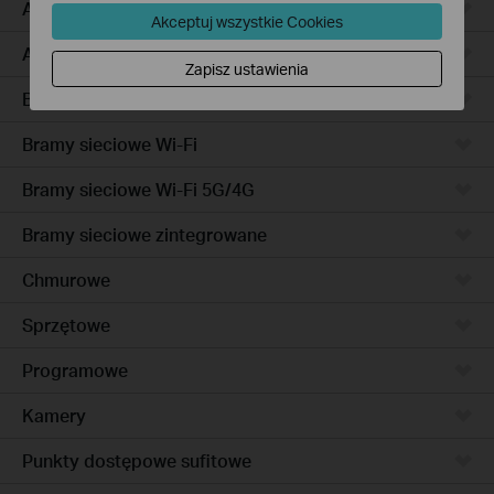
Access Pro
Akceptuj wszystkie Cookies
Access
Zapisz ustawienia
Bramy sieciowe przewodowe
Bramy sieciowe Wi-Fi
Bramy sieciowe Wi-Fi 5G/4G
Bramy sieciowe zintegrowane
Chmurowe
Sprzętowe
Programowe
Kamery
Punkty dostępowe sufitowe