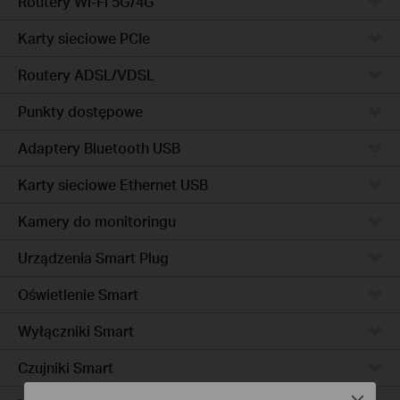
Routery Wi-Fi 5G/4G
Karty sieciowe PCIe
Routery ADSL/VDSL
Punkty dostępowe
Adaptery Bluetooth USB
Karty sieciowe Ethernet USB
Kamery do monitoringu
Urządzenia Smart Plug
Oświetlenie Smart
Wyłączniki Smart
Czujniki Smart