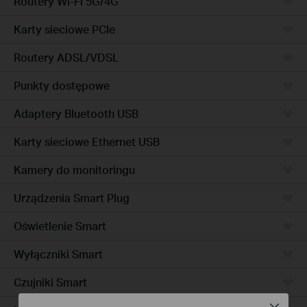
Routery Wi-Fi 5G/4G
Karty sieciowe PCIe
Routery ADSL/VDSL
Punkty dostępowe
Adaptery Bluetooth USB
Karty sieciowe Ethernet USB
Kamery do monitoringu
Urządzenia Smart Plug
Oświetlenie Smart
Wyłączniki Smart
Czujniki Smart