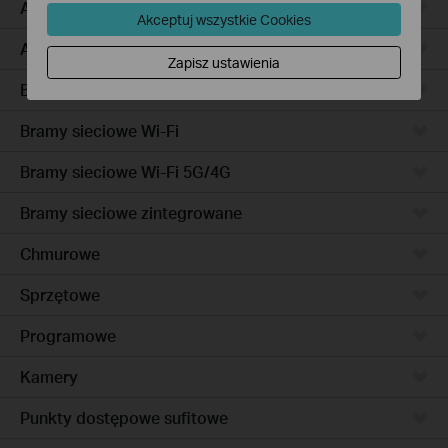
Access Pro
Akceptuj wszystkie Cookies
Access
Zapisz ustawienia
Bramy sieciowe przewodowe
Bramy sieciowe Wi-Fi
Bramy sieciowe Wi-Fi 5G/4G
Bramy sieciowe zintegrowane
Chmurowe
Sprzętowe
Programowe
Kamery
Punkty dostępowe sufitowe