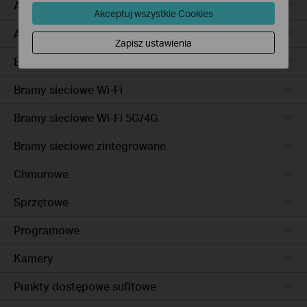
Access Pro
Akceptuj wszystkie Cookies
Access
Zapisz ustawienia
Bramy sieciowe przewodowe
Bramy sieciowe Wi-Fi
Bramy sieciowe Wi-Fi 5G/4G
Bramy sieciowe zintegrowane
Chmurowe
Sprzętowe
Programowe
Kamery
Punkty dostępowe sufitowe