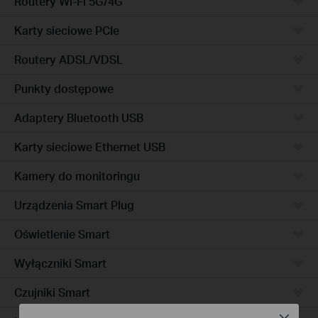
Routery Wi-Fi 5G/4G
Karty sieciowe PCIe
Routery ADSL/VDSL
Punkty dostępowe
Adaptery Bluetooth USB
Karty sieciowe Ethernet USB
Kamery do monitoringu
Urządzenia Smart Plug
Oświetlenie Smart
Wyłączniki Smart
Czujniki Smart