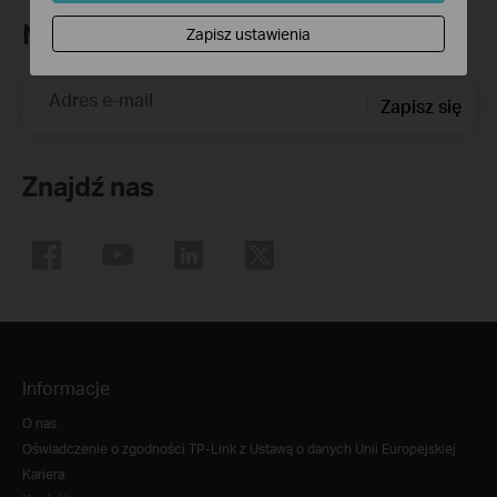
Newsletter
Zapisz ustawienia
Adres e-mail
Zapisz się
Znajdź nas
Informacje
O nas
Oświadczenie o zgodności TP-Link z Ustawą o danych Unii Europejskiej
Kariera