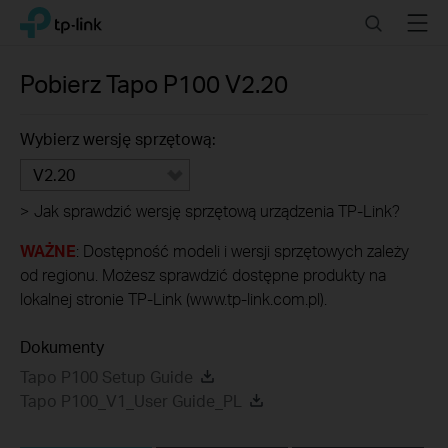
Click
Search
Menu
TP-Link, Reliably Smart
to
skip
the
Pobierz
Tapo P100
V2.20
navigation
bar
Wybierz wersję sprzętową:
V2.20
>
Jak sprawdzić wersję sprzętową urządzenia TP-Link?
WAŻNE
: Dostępność modeli i wersji sprzętowych zależy
od regionu. Możesz sprawdzić dostępne produkty na
lokalnej stronie TP-Link (www.tp-link.com.pl).
Dokumenty
Tapo P100 Setup Guide
Tapo P100_V1_User Guide_PL