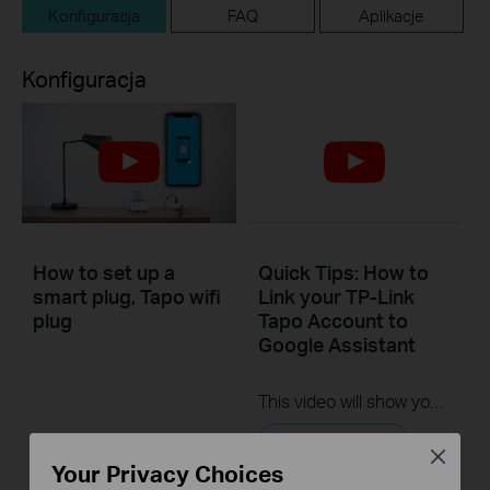
Konfiguracja
FAQ
Aplikacje
Konfiguracja
How to set up a
Quick Tips: How to
smart plug, Tapo wifi
Link your TP-Link
plug
Tapo Account to
Google Assistant
This video will show you how to link your TP-Link Tapo account to Google Assistant
Rozwiń więcej
Close
Your Privacy Choices