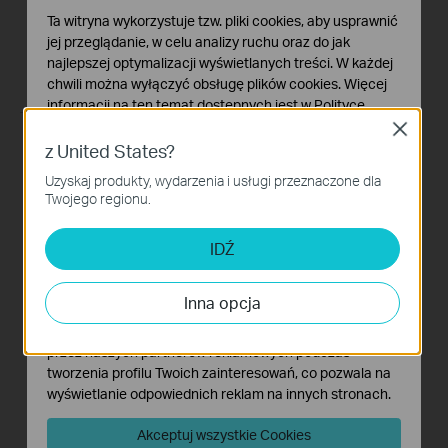
Ta witryna wykorzystuje tzw. pliki cookies, aby usprawnić
jej przeglądanie, w celu analizy ruchu oraz do jak
najlepszej optymalizacji wyświetlanych treści. W każdej
chwili można wyłączyć obsługę plików cookies. Więcej
informacji na ten temat dostępnych jest w
Polityce
prywatności
Close
z United States?
Quick Tips: How to
Podstawowe Cookies
Link you TP-Link
Uzyskaj produkty, wydarzenia i usługi przeznaczone dla
Te pliki cookies niezbędne są do poprawnego działania
Twojego regionu.
Tapo Account to
witryny i nie moga zostać wyłączone.
Amazon Alexa
Cookies dotyczące analizy i marketingu
IDŹ
Analiza - Te pliki Cookies są wykorzystywane w celu
This Video will show you how to integrate your Tapo account to Amazon Alexa
analizy ruchu na naszej stronie, co umożliwia poprawę i
Inna opcja
dostosowanie wyświetlanych treści.
Rozwiń więcej
Marketing - Te pliki Cookies mogą być wykorzystywane
przez naszych partnerów reklamowych podczas
tworzenia profilu Twoich zainteresowań, co pozwala na
wyświetlanie odpowiednich reklam na innych stronach.
Akceptuj wszystkie Cookies