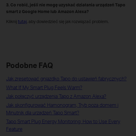
3. Co robić, jeśli nie mogę uzyskać działania urządzeń Tapo
smart z Google Home lub Amazon Alexa?
Kliknij
tutaj
, aby dowiedzieć się jak rozwiązać problem.
Podobne FAQ
Jak zresetować gniazdko Tapo do ustawień fabrycznych?
What If My Smart Plug Feels Warm?
Jak połączyć urządzenia Tapo z Amazon Alexa?
Jak skonfigurować Hamonogram, Tryb poza domem i
Minutnik dla urządzeń Tapo Smart?
Tapo Smart Plug Energy Monitoring: How to Use Every
Feature