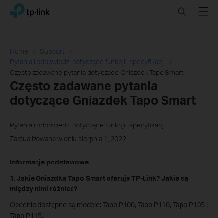
Click
Search
Menu
TP-Link, Reliably Smart
to
skip
the
navigation
Home
Support
bar
Pytania i odpowiedzi dotyczące funkcji i specyfikacji
Często zadawane pytania dotyczące Gniazdek Tapo Smart
Często zadawane pytania
dotyczące Gniazdek Tapo Smart
Pytania i odpowiedzi dotyczące funkcji i specyfikacji
Zaktualizowano w dniu sierpnia 1, 2022
Informacje podstawowe
1. Jakie Gniazdka Tapo Smart oferuje TP-Link? Jakie są
między nimi różnice?
Obecnie dostępne są modele: Tapo P100, Tapo P110, Tapo P105 i
Tapo P115.