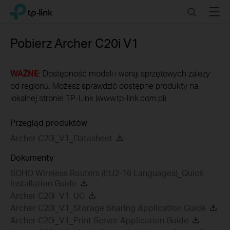
Click
Search
Menu
TP-Link, Reliably Smart
to
skip
the
Pobierz
Archer C20i
V1
navigation
bar
WAŻNE
: Dostępność modeli i wersji sprzętowych zależy
od regionu. Możesz sprawdzić dostępne produkty na
lokalnej stronie TP-Link (www.tp-link.com.pl).
Przegląd produktów
Archer C20i_V1_Datasheet
Dokumenty
SOHO Wireless Routers (EU2-16 Languages)_Quick
Installation Guide
Archer C20i_V1_UG
Archer C20i_V1_Storage Sharing Application Guide
Archer C20i_V1_Print Server Application Guide