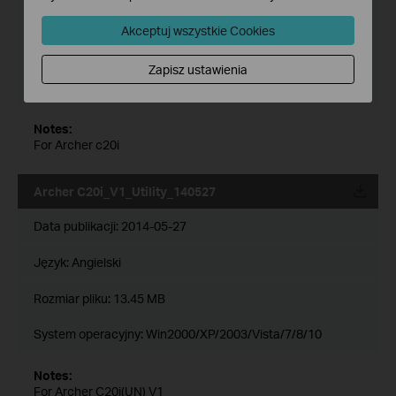
Język:
Angielski
Akceptuj wszystkie Cookies
Rozmiar pliku:
14.6 MB
Zapisz ustawienia
System operacyjny: WinXP/Vista/7/8/10
Notes:
For Archer c20i
Archer C20i_V1_Utility_140527
Data publikacji:
2014-05-27
Język:
Angielski
Rozmiar pliku:
13.45 MB
System operacyjny: Win2000/XP/2003/Vista/7/8/10
Notes:
For Archer C20i(UN) V1