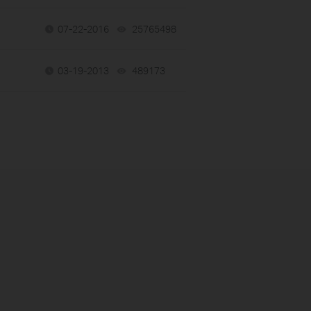
07-22-2016
25765498
views
03-19-2013
489173
views