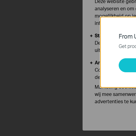
Deze website gebru
analyseren en om 
mogelijkheid op i
informatie.
Standaard Cooki
From U
Deze cookies zijn
Get prod
uitgeschakeld.
Analyse en Marke
Cookies voor anal
de functionaliteit
Marketing cookies
wij mee samenwerk
advertenties te k