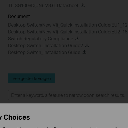
TL-SG1008D(UN)_V8.6_Datasheet
Document
Desktop Switch(New VI)_Quick Installation Guide(EU1_1
Desktop Switch(New VI)_Quick Installation Guide(EU2_1
Switch Regulatory Compliance
Desktop Switch_Installation Guide2
Desktop Switch_Installation Guide
Veelgestelde vragen
Feature Filter:
Alle
User Application Requirement
Q&A of functional explanation or specification parameter
y Choices
FAQs