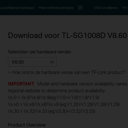
Load Balance Gateways
Pharos Wireless Bridges
VIGI Surveillance
For
Download voor
TL-SG1008D
V8.60
Selecteer uw hardware versie:
V8.60
>
Hoe vind ik de hardware versie van een TP-Link product?
IMPORTANT
: Model and hardware version availability varies
regional website to determine product availability.
Vx.0 = Vx.6/Vx.8/Vx.9(eg:V1.0=V1.6/V1.8/V1.9)
Vx.x0 = Vx.x6/Vx.x8/Vx.x9 (eg:V1.20=V1.26/V1.28/V1.29)
Vx.30 = Vx.32/Vx.33 (eg:V3.30=V3.32/V3.33)
Product Overview