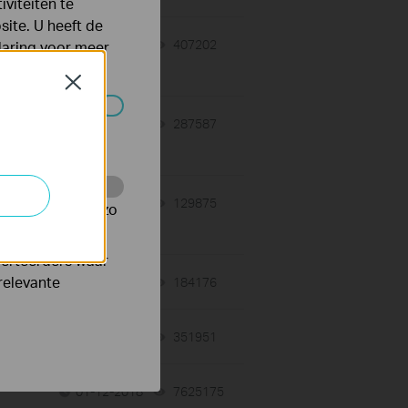
viteiten te
ite. U heeft de
07-31-2026
407202
views
laring
voor meer
Close
-
07-31-2026
287587
views
 worden
06-24-2026
129875
views
te te volgen en zo
verteerders waar
relevante
06-24-2026
184176
views
07-23-2024
351951
views
01-12-2018
7625175
views