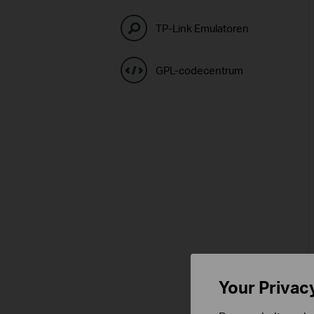
TP-Link Emulatoren
GPL-codecentrum
Your Privac