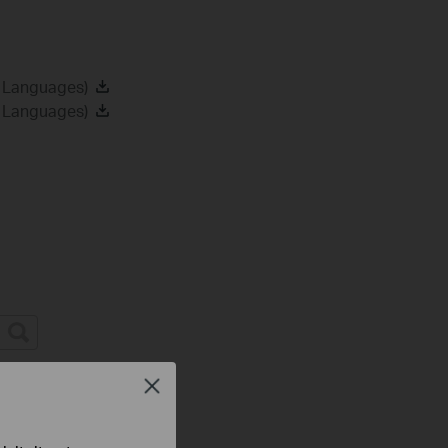
2 Languages)
8 Languages)
Troubleshooting
Close
s
Tapo Others