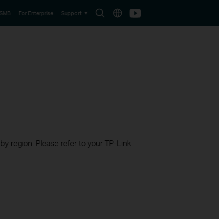
Search
Choose
Youtube
 SMB
For Enterprise
Support
icon
location
 by region. Please refer to your TP-Link