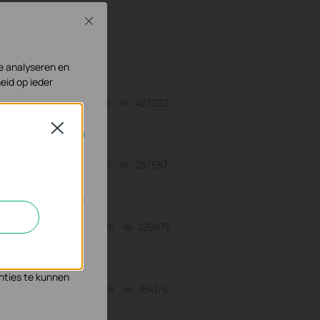
Troubleshooting
Close
rs
Tapo Others
te analyseren en
eid op ieder
07-31-2026
407202
views
Close
geschakeld.
-
07-31-2026
287587
views
n en zo de
06-24-2026
129875
views
s waar wij mee
nties te kunnen
06-24-2026
184176
views