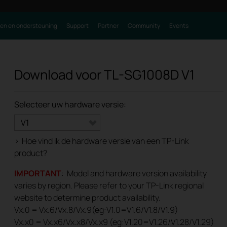
ren en ondersteuning
Support
Partner
Community
Events
Download voor
TL-SG1008D
V1
Selecteer uw hardware versie:
V1
>
Hoe vind ik de hardware versie van een TP-Link
product?
IMPORTANT
: Model and hardware version availability
varies by region. Please refer to your TP-Link regional
website to determine product availability.
Vx.0 = Vx.6/Vx.8/Vx.9(eg:V1.0=V1.6/V1.8/V1.9)
Vx.x0 = Vx.x6/Vx.x8/Vx.x9 (eg:V1.20=V1.26/V1.28/V1.29)