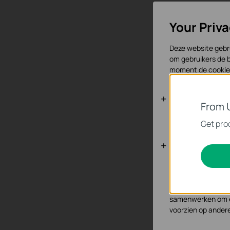
Your Priv
Deze website gebru
om gebruikers de b
moment de cookies
Standaard C
From 
Deze cookies zijn 
Get prod
Analyse en 
Cookies voor analy
functionaliteit va
Marketing cookies
samenwerken om ee
voorzien op ander