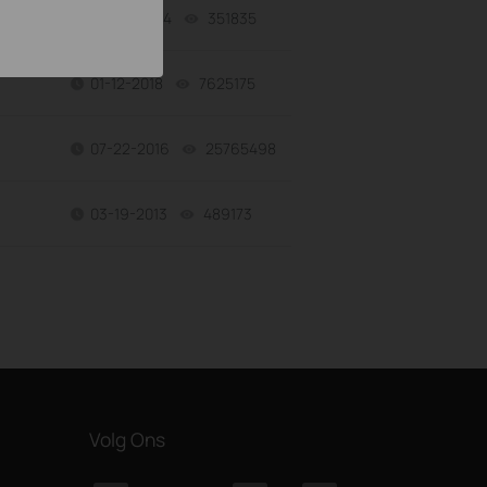
07-23-2024
351835
views
01-12-2018
7625175
views
07-22-2016
25765498
views
03-19-2013
489173
views
Volg Ons