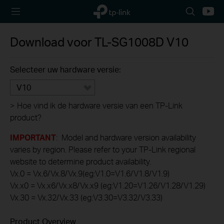
TP-Link,
Search
Youtu
Reliably
icon
Smart
Download voor
TL-SG1008D
V10
Selecteer uw hardware versie:
V10
>
Hoe vind ik de hardware versie van een TP-Link
product?
IMPORTANT
: Model and hardware version availability
varies by region. Please refer to your TP-Link regional
website to determine product availability.
Vx.0 = Vx.6/Vx.8/Vx.9(eg:V1.0=V1.6/V1.8/V1.9)
Vx.x0 = Vx.x6/Vx.x8/Vx.x9 (eg:V1.20=V1.26/V1.28/V1.29)
Vx.30 = Vx.32/Vx.33 (eg:V3.30=V3.32/V3.33)
Product Overview