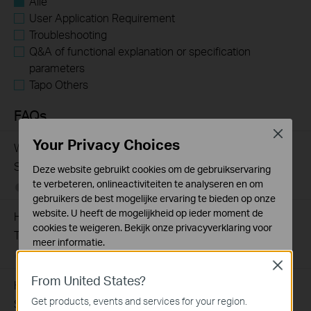
Alle
User Application Requirement
Troubleshooting
Q&A of functional explanation or specification
parameters
Tapo Others
FAQs
Close
Your Privacy Choices
What Are the Differences in Features and Application
Scenarios Among Various Series Switches
Deze website gebruikt cookies om de gebruikservaring
te verbeteren, onlineactiviteiten te analyseren en om
07-31-2026
407202
views
gebruikers de best mogelijke ervaring te bieden op onze
website. U heeft de mogelijkheid op ieder moment de
How to Test the Jumbo Frame Pass-Through Feature on
cookies te weigeren. Bekijk onze
privacyverklaring
voor
TP-Link Switches
meer informatie.
07-31-2026
287587
views
Close
Standaard Cookies
From United States?
Deze cookies zijn noodzakelijk voor de werking van de
How to Troubleshoot Unstable Internet Issue on Omada
website en kunnen niet worden uitgeschakeld.
Get products, events and services for your region.
Switch