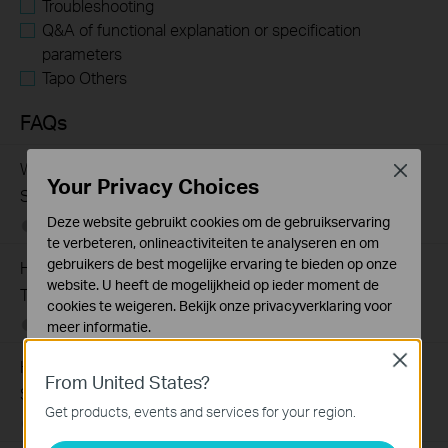
Troubleshooting
Q&A of functional explanation or specification
parameters
Tapo Others
FAQs
What Are the Differences in Features and Application
Close
Your Privacy Choices
Scenarios Among Various Series Switches
Deze website gebruikt cookies om de gebruikservaring
07-31-2026
407202
views
te verbeteren, onlineactiviteiten te analyseren en om
gebruikers de best mogelijke ervaring te bieden op onze
How to Test the Jumbo Frame Pass-Through Feature on
website. U heeft de mogelijkheid op ieder moment de
TP-Link Switches
cookies te weigeren. Bekijk onze
privacyverklaring
voor
07-31-2026
287587
views
meer informatie.
Close
Standaard Cookies
How to Troubleshoot Unstable Internet Issue on Omada
From United States?
Deze cookies zijn noodzakelijk voor de werking van de
Switch
website en kunnen niet worden uitgeschakeld.
Get products, events and services for your region.
06-24-2026
129875
views
Analyse en Marketing Cookies