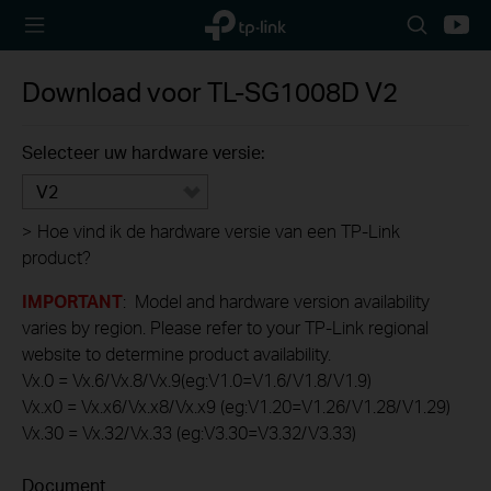
TP-Link,
Search
Youtu
Reliably
icon
Smart
Download voor
TL-SG1008D
V2
Selecteer uw hardware versie:
V2
>
Hoe vind ik de hardware versie van een TP-Link
product?
IMPORTANT
: Model and hardware version availability
varies by region. Please refer to your TP-Link regional
website to determine product availability.
Vx.0 = Vx.6/Vx.8/Vx.9(eg:V1.0=V1.6/V1.8/V1.9)
Vx.x0 = Vx.x6/Vx.x8/Vx.x9 (eg:V1.20=V1.26/V1.28/V1.29)
Vx.30 = Vx.32/Vx.33 (eg:V3.30=V3.32/V3.33)
Document