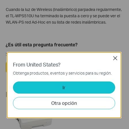
Cuando la luz de Wireless (Inalámbrico) parpadea regularmente,
el TL-WPS510U ha terminado la puesta a cero y se puede ver el
WLAN-PS red Ad-Hoc en su lista de redes inalámbricas.
¿Es útil esta pregunta frecuente?
Sus comentarios nos ayudan a mejorar este sitio.
Close
From United States?
Si
No
Obtenga productos, eventos y servicios para su región.
Ir
Recommend Products
Otra opción