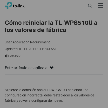
Click
Search
Menu
TP-Link, Reliably Smart
to
skip
the
Cómo reiniciar la TL-WPS510U a
navigation
los valores de fábrica
bar
User Application Requirement
Updated 10-11-2011 10:19:43 AM
383561
Este artículo se aplica a:
Si pierde la conexión con el TL-WPS510U haciendo una
configuración incorrecta, debe restablecer a los valores de
fábrica y volver a configurar de nuevo.