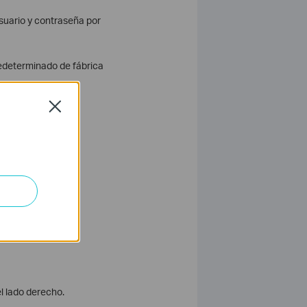
usuario y contraseña por
predeterminado de fábrica
Close
el lado derecho.