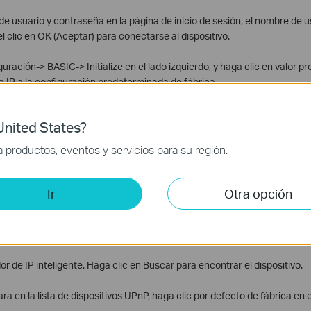
e usuario y contraseña en la página de inicio de sesión, el nombre de 
l clic en OK (Aceptar) para conectarse al dispositivo.
uración-> BASIC-> Initialize en el lado izquierdo, y haga clic en valor 
a IP a la configuración predeterminada de fábrica.
nited States?
productos, eventos y servicios para su región.
 barra de progreso muestra su finalización.
de IP Installer inteligente
Ir
Otra opción
or IP inteligente desde el sitio web e instalarlo.
upport/download.asp c = 7
or de IP inteligente. Haga clic en Buscar para encontrar el dispositivo.
a en la lista de dispositivos UPnP, haga clic por defecto de fábrica en 