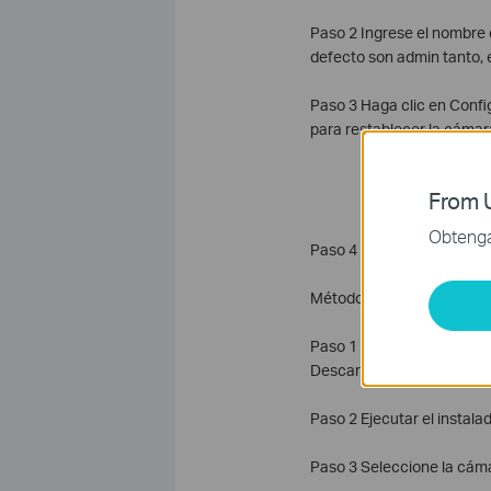
Paso 2 Ingrese el nombre d
defecto son admin tanto, e
Paso 3 Haga clic en Config
para restablecer la cámar
From U
Obtenga 
Paso 4 Espere hasta que la
Método 3: Mediante el uso 
Paso 1 Descarga el instalad
Descargar la dirección:/s
Paso 2 Ejecutar el instalad
Paso 3 Seleccione la cámar