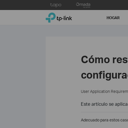
Click
to
TP-Link, Reliably Smart
skip
HOGAR
the
navigation
bar
Cómo rest
configura
User Application Require
Este artículo se aplica
Adecuado para estos cas