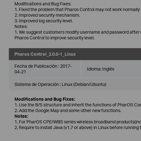
Modifications and Bug Fixes:
1. Fixed the problem that Pharos Control may not work normally 
2. Improved security mechanism.
3. Improved log security level.
Notes:
1. We suggest customers modify username and password after up
Pharos Control to improve security level.
Pharos Control_2.0.0-1_Linux
Fecha de Publicación :
2017-
Idioma:
Inglés
04-21
Sistema de Operación : Linux (Debian/Ubuntu)
Modifications and Bug Fixes:
1. Use the B/S structure and inherit the functions of PharOS Con
2. Add the Google Map and some other new functions.
Notes:
1. For PharOS CPE/WBS series wireless broadband products(incl
2. Require to install Java (v1.7 or above) in Linux before running 