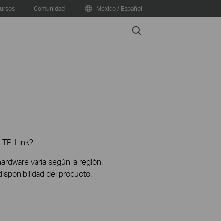
ursos
Comunidad
México / Español
Search
o TP-Link?
hardware varía según la región.
disponibilidad del producto.