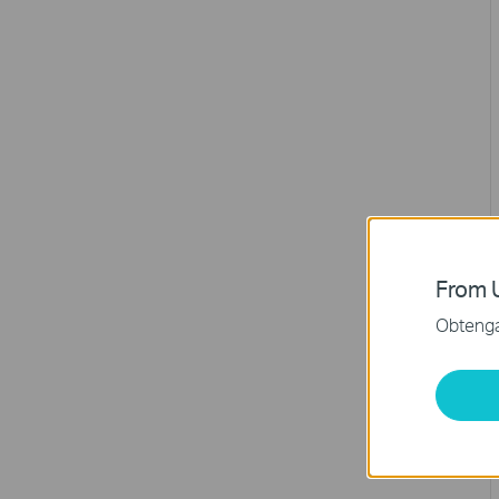
From U
Obtenga 