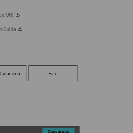
ce(UN)
n Guide
 Documents
Foro
Descargas