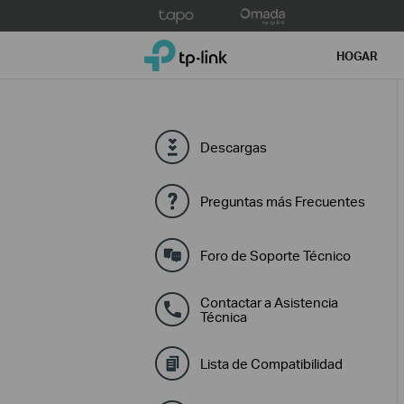
Click
to
TP-Link, Reliably Smart
skip
HOGAR
the
navigation
bar
Descargas
Preguntas más Frecuentes
Foro de Soporte Técnico
Contactar a Asistencia
Técnica
Lista de Compatibilidad