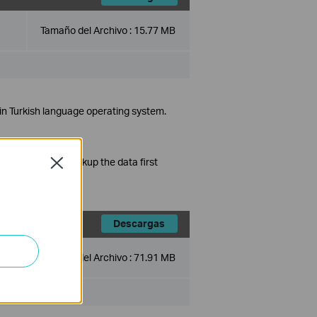
Tamaño del Archivo :
15.77 MB
in Turkish language operating system.
data. So please backup the data first
Close
Descargas
Tamaño del Archivo :
71.91 MB
nd Vista/7/8/10