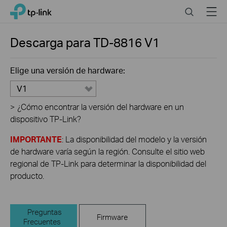
Click
Search
Menu
TP-Link, Reliably Smart
to
skip
the
Descarga para
TD-8816
V1
navigation
bar
Elige una versión de hardware:
V1
>
¿Cómo encontrar la versión del hardware en un
dispositivo TP-Link?
IMPORTANTE
: La disponibilidad del modelo y la versión
de hardware varía según la región. Consulte el sitio web
regional de TP-Link para determinar la disponibilidad del
producto.
Preguntas
Firmware
Frecuentes