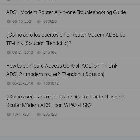
ADSL Modem Router All-in-one Troubleshooting Guide
06-10-2021
660620
views
¿Cómo abro los puertos en el Router Módem ADSL de
TP-Link (Solución Trendchip)?
03-27-2012
215165
views
How to configure Access Control (ACL) on TP-Link
ADSL2+ modem router? (Trendchip Solution)
05-25-2016
1661812
views
¿Cómo asegurar la red inalámbrica mediante el uso de
Router Módem ADSL con WPA2-PSK?
10-11-2011
205128
views