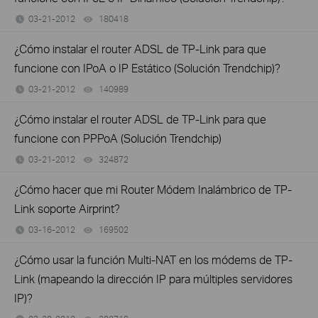
03-21-2012
180418
views
¿Cómo instalar el router ADSL de TP-Link para que
funcione con IPoA o IP Estático (Solución Trendchip)?
03-21-2012
140989
views
¿Cómo instalar el router ADSL de TP-Link para que
funcione con PPPoA (Solución Trendchip)
03-21-2012
324872
views
¿Cómo hacer que mi Router Módem Inalámbrico de TP-
Link soporte Airprint?
03-16-2012
169502
views
¿Cómo usar la función Multi-NAT en los módems de TP-
Link (mapeando la dirección IP para múltiples servidores
IP)?