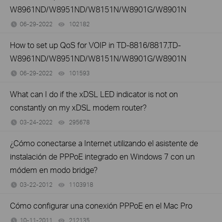
W8961ND/W8951ND/W8151N/W8901G/W8901N
06-29-2022
102182
views
How to set up QoS for VOIP in TD-8816/8817,TD-
W8961ND/W8951ND/W8151N/W8901G/W8901N
06-29-2022
101593
views
What can I do if the xDSL LED indicator is not on
constantly on my xDSL modem router?
03-24-2022
295678
views
¿Cómo conectarse a Internet utilizando el asistente de
instalación de PPPoE integrado en Windows 7 con un
módem en modo bridge?
03-22-2012
1103918
views
Cómo configurar una conexión PPPoE en el Mac Pro
10-11-2011
212135
views