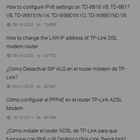
How to configure IPv6 settings on TD-8816 V8, TD-8817
V8, TD-W8151N V4, TD-W8901N V2, TD-W8951ND V6
09-10-2025
124663
views
How to change the LAN IP address of TP-Link DSL
modem router
09-10-2025
241762
views
¿Cómo Desactivar SIP ALG en el router módem de TP-
Link?
03-21-2012
207967
views
Cómo configurar el PPPoE en el router TP-Link ADSL
Modem
10-12-2011
881898
views
¿Cómo instalar el router ADSL de TP-Link para que
funcione con IPoE o IP Dinámico (Solución Trendchip)?