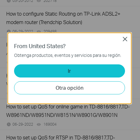
03-20-2012
202718
views
How to configure Static Routing on TP-Link ADSL2+
modem router (Trendchip Solution)
06-29-2022
209498
views
Close
Por qué no se actualiza el firmware del router módem
From United States?
ADSL2+ de TP-Link
Obtenga productos, eventos y servicios para su región.
08-02-2013
232279
views
Ir
How to set up QoS for IGMP/IPTV in TD-8816/8817,TD-
W8961ND/W8951ND/W8151N/W8901G/W8901N
Otra opción
06-29-2022
110576
views
How to set up QoS for online game in TD-8816/8817,TD-
W8961ND/W8951ND/W8151N/W8901G/W8901N
06-29-2022
169004
views
How to set up QoS for RTSP in TD-8816/8817,TD-