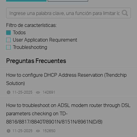
Filtro de características:
Todos
User Application Requirement
Troubleshooting
Preguntas Frecuentes
How to configure DHCP Address Reservation (Trendchip
Solution)
11-25-2025
142691
views
How to troubleshoot on ADSL modem router through DSL
parameters checking on TD-
8816/8817/8840T/8901N/8151N/8961N(D/B)
11-25-2025
152650
views