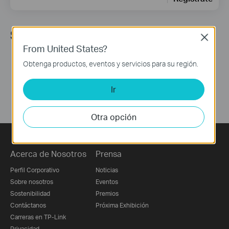
Síguenos
Close
From United States?
Obtenga productos, eventos y servicios para su región.
Ir
Otra opción
Acerca de Nosotros
Prensa
Perfil Corporativo
Noticias
Sobre nosotros
Eventos
Sostenibilidad
Premios
Contáctanos
Próxima Exhibición
Carreras en TP-Link
Privacidad