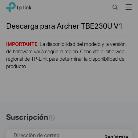
Click
Search
Menu
TP-Link, Reliably Smart
to
skip
the
Descarga para
Archer TBE230U
V1
navigation
bar
IMPORTANTE
: La disponibilidad del modelo y la versión
de hardware varía según la región. Consulte el sitio web
regional de TP-Link para determinar la disponibilidad del
producto.
Suscripción
Dirección de correo
Regístrate