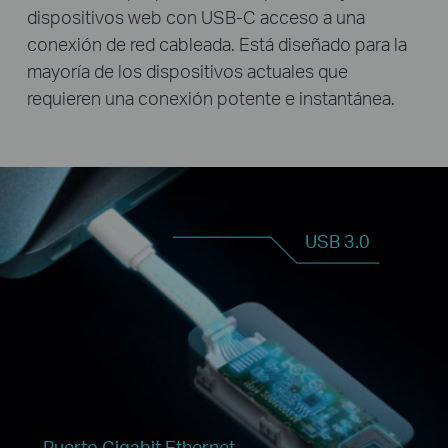
dispositivos web con USB-C acceso a una
conexión de red cableada. Está diseñado para la
mayoría de los dispositivos actuales que
requieren una conexión potente e instantánea.
USB 3.0
Puerto Gigabit Ethernet