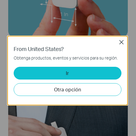
1 In
Close
From United States?
Compacto y Portátil para Llevar
Obtenga productos, eventos y servicios para su región.
Ir
Otra opción