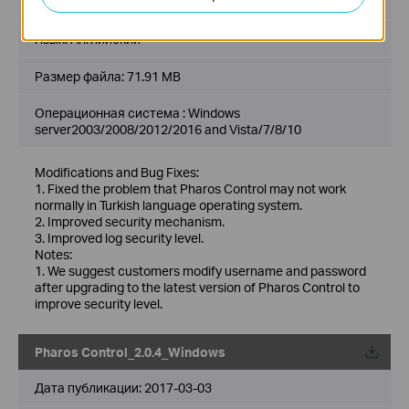
Дата публикации:
2019-03-13
Язык:
Английский
Размер файла:
71.91 MB
Операционная система : Windows
server2003/2008/2012/2016 and Vista/7/8/10
Modifications and Bug Fixes:
1. Fixed the problem that Pharos Control may not work
normally in Turkish language operating system.
2. Improved security mechanism.
3. Improved log security level.
Notes:
1. We suggest customers modify username and password
after upgrading to the latest version of Pharos Control to
improve security level.
Pharos Control_2.0.4_Windows
Дата публикации:
2017-03-03