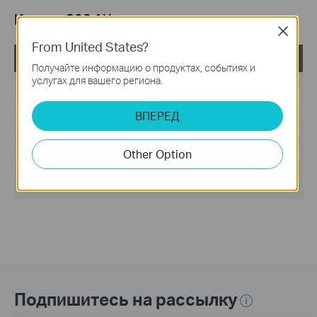
Клиент 802.1X
Close
From United States?
TP-LINK_802.1X_Client_Software
Получайте информацию о продуктах, событиях и
услугах для вашего региона.
Дата публикации:
2017-09-05
ВПЕРЕД
Язык:
Английский
Размер файла:
5.5MB
Other Option
Операционная система :
Win2000/XP/2003/Vista/7/8/8.1/10
Подпишитесь на рассылку