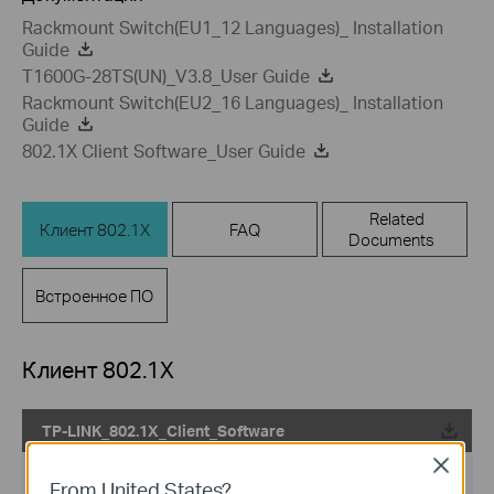
Rackmount Switch(EU1_12 Languages)_ Installation
Guide
T1600G-28TS(UN)_V3.8_User Guide
Rackmount Switch(EU2_16 Languages)_ Installation
Guide
802.1X Client Software_User Guide
Related
Клиент 802.1X
FAQ
Documents
Встроенное ПО
Клиент 802.1X
TP-LINK_802.1X_Client_Software
Close
Дата публикации:
2017-09-05
From United States?