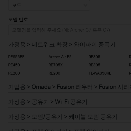
모두
모델 번호:
가정용
스마트홈
가정용 > 네트워크 확장 > 와이파이 증폭기
기업용
RE655BE
Archer Air E5
RE305
RE450
RE705X
RE305
RE200
RE200
TL-WA850RE
기업용 > Omada > Fusion 라우터 > Fusion 시
가정용 > 공유기 > Wi-Fi 공유기
가정용 > 모뎀/공유기 > 케이블 모뎀 공유기