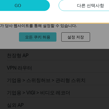
키
기업용 > Omada > 일반 라우터 > 통합 라우터
GO
다른 선택사항
트의 기능을 개선하고 조정하기 위해 웹사이트에서의 사용자 활
기업용 > Omada > 컨트롤러 > 하드웨어
의 관심사에 대한 프로필을 생성하고 다른 웹사이트에서 관련 
가 당사 웹사이트를 통해 설정할 수 있습니다.
기업용 > Omada > 컨트롤러 > 소프트웨어
모든 쿠키 허용
설정 저장
기업용 > VIGI > 카메라
천장형 AP
VPN 라우터
기업용 > 스위칭허브 > 관리형 스위치
기업용 > VIGI > 비디오 레코더
실외 AP