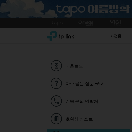
Click
to
TP-Link, Reliably Smart
skip
가정용
the
navigation
bar
다운로드
자주 묻는 질문 FAQ
기술 문의 연락처
호환성 리스트