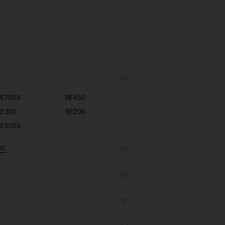
RE705X
RE450
RE305
RE200
RE505X
리즈