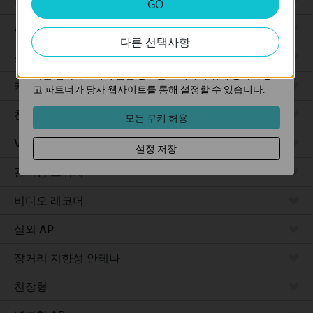
GO
분석 쿠키는 웹사이트의 기능을 개선하고 조정하기 위해
웹사이트에서의 사용자 활동을 분석하는 데 사용하는 쿠키
하드웨어
다른 선택사항
입니다.
소프트웨어
마케팅 쿠키는 귀하의 관심사에 대한 프로필을 생성하고
다른 웹사이트에서 관련 광고를 표시하기 위해 당사의 광
카메라
고 파트너가 당사 웹사이트를 통해 설정할 수 있습니다.
천장형 AP
모든 쿠키 허용
VPN 라우터
설정 저장
관리형 스위치
비디오 레코더
실외 AP
장거리 지향성 안테나
천장형