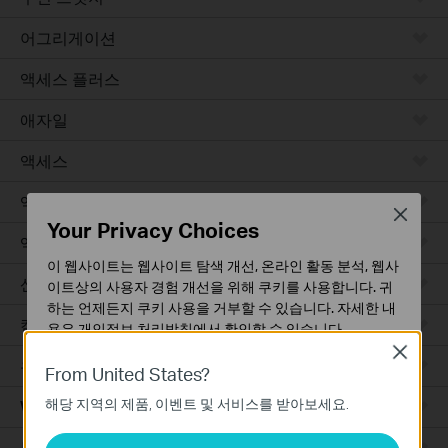
어그리게이션
액세스 플러스
애자일
액세스
액세스 프로
Close
Your Privacy Choices
액세스 맥스
이 웹사이트는 웹사이트 탐색 개선, 온라인 활동 분석, 웹사
산업용
이트상의 사용자 경험 개선을 위해 쿠키를 사용합니다. 귀
하는 언제든지 쿠키 사용을 거부할 수 있습니다. 자세한 내
캠퍼스
용은
개인정보 처리방침
에서 확인할 수 있습니다.
Close
유선 라우터
기본 쿠키
From United States?
이 쿠키는 웹사이트가 작동하는 데 필요하며 사용자의 시
해당 지역의 제품, 이벤트 및 서비스를 받아보세요.
WiFi 라우터
스템에서 비활성화할 수 없습니다.
분석 및 마케팅 쿠키
통합 라우터