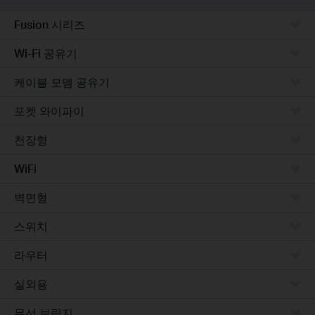
Fusion 시리즈
Wi-Fi 공유기
케이블 모뎀 공유기
포켓 와이파이
천장형
WiFi
벽면형
스위치
라우터
실외용
무선 브릿지