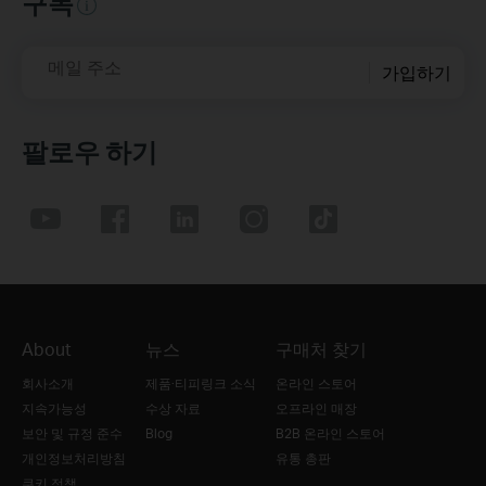
구독
메일 주소
가입하기
팔로우 하기
About
뉴스
구매처 찾기
회사소개
제품·티피링크 소식
온라인 스토어
지속가능성
수상 자료
오프라인 매장
보안 및 규정 준수
Blog
B2B 온라인 스토어
개인정보처리방침
유통 총판
쿠키 정책