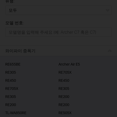
유형:
모두
모델 번호:
가정용
스마트홈
기업용
와이파이 증폭기
RE655BE
Archer Air E5
RE305
RE705X
RE450
RE450
RE705X
RE305
RE305
RE200
RE200
RE200
TL-WA850RE
RE505X