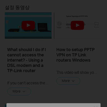
설정 동영상
What should I do if I
How to setup PPTP
cannot access the
VPN on TP Link
internet? - Using a
routers Windows
DSL modem and a
TP-Link router
This video will show you how to set up PPTP VPN on a TP-Link Wi-Fi router. For more information, visit www.tp-link.com/support
More
If you can’t access the internet using a DSL modem and TP-Link router, this video can help you solve the problem.
More