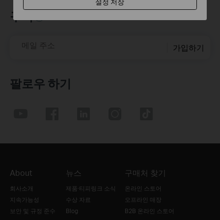
설정 저장
구독
메일 주소
가입하기
팔로우 하기
About
뉴스
구매처 찾기
회사소개
제품·티피링크 소식
온라인 스토어
지속가능성
수상 자료
오프라인 매장
보안 및 규정 준수
Blog
B2B 온라인 스토어