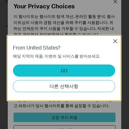
Close
Your Privacy Choices
이 웹사이트는 웹사이트 탐색 개선, 온라인 활동 분석, 웹사
이트상의 사용자 경험 개선을 위해 쿠키를 사용합니다. 귀
하는 언제든지 쿠키 사용을 거부할 수 있습니다. 자세한 내
용은
개인정보 처리방침
에서 확인할 수 있습니다.
How to Set up
Close
기본 쿠키
Address
From United States?
이 쿠키는 웹사이트가 작동하는 데 필요하며 사용자의 시
Reservation on TP-
해당 지역의 제품, 이벤트 및 서비스를 받아보세요.
스템에서 비활성화할 수 없습니다.
Link Routers
Windows
분석 및 마케팅 쿠키
GO
분석 쿠키는 웹사이트의 기능을 개선하고 조정하기 위해
웹사이트에서의 사용자 활동을 분석하는 데 사용하는 쿠키
This video will show you how to set up Address Reservation on TP-Link routers.
다른 선택사항
입니다.
More
마케팅 쿠키는 귀하의 관심사에 대한 프로필을 생성하고
다른 웹사이트에서 관련 광고를 표시하기 위해 당사의 광
고 파트너가 당사 웹사이트를 통해 설정할 수 있습니다.
모든 쿠키 허용