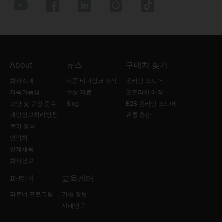
About
뉴스
구매처 찾기
회사소개
제품·티피링크 소식
온라인 스토어
지속가능성
수상 자료
오프라인 매장
보안 및 규정 준수
Blog
B2B 온라인 스토어
개인정보처리방침
유통 총판
쿠키 정책
연락처
인재채용
회사정보
파트너
교육센터
파트너 프로그램
기술 정보
사례연구