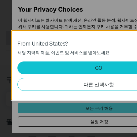
Archer AX72
Your Privacy Choices
AX5400 듀얼 밴드 기가비트
Wi-Fi 6 공유기
이 웹사이트는 웹사이트 탐색 개선, 온라인 활동 분석, 웹사이트
위해 쿠키를 사용합니다. 귀하는 언제든지 쿠키 사용을 거부할 수
은
개인정보 처리방침
에서 확인할 수 있습니다.
This Article Applies to:
From United States?
기본 쿠키
이 쿠키는 웹사이트가 작동하는 데 필요하며 사용자의 시스템에
해당 지역의 제품, 이벤트 및 서비스를 받아보세요.
니다.
GO
분석 및 마케팅 쿠키
분석 쿠키는 웹사이트의 기능을 개선하고 조정하기 위해 웹사
구독
분석하는 데 사용하는 쿠키입니다.
다른 선택사항
마케팅 쿠키는 귀하의 관심사에 대한 프로필을 생성하고 다른 
를 표시하기 위해 당사의 광고 파트너가 당사 웹사이트를 통해 설
메일 주소
가입하기
모든 쿠키 허용
팔로우 하기
설정 저장