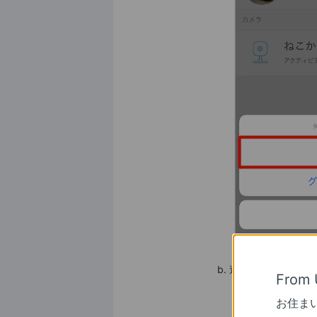
b. 遠隔操作の注意書き
From 
お住ま