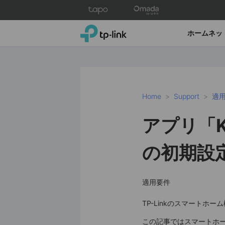
Click
to
skip
TP-Link, Reliably Smart
ホームネッ
the
navigation
bar
Home
Support
適
アプリ「K
の初期設
適用要件
TP-Linkのスマート
この記事ではスマートホー