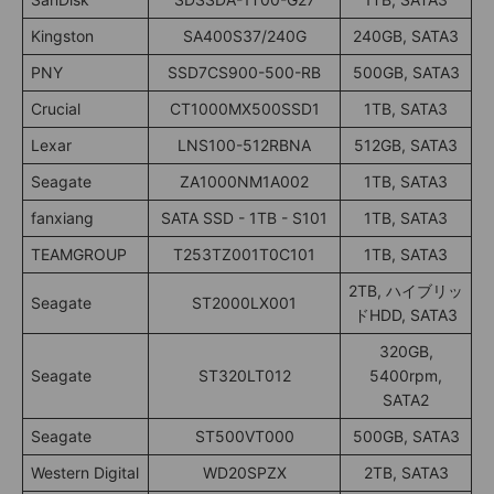
Kingston
SA400S37/240G
240GB, SATA3
PNY
SSD7CS900-500-RB
500GB, SATA3
Crucial
CT1000MX500SSD1
1TB, SATA3
Lexar
LNS100-512RBNA
512GB, SATA3
Seagate
ZA1000NM1A002
1TB, SATA3
fanxiang
SATA SSD - 1TB - S101
1TB, SATA3
TEAMGROUP
T253TZ001T0C101
1TB, SATA3
2TB, ハイブリッ
Seagate
ST2000LX001
ドHDD, SATA3
320GB,
Seagate
ST320LT012
5400rpm,
SATA2
Seagate
ST500VT000
500GB, SATA3
Western Digital
WD20SPZX
2TB, SATA3