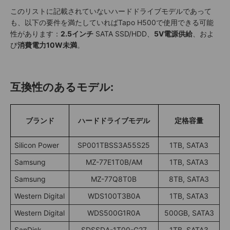
このリストに記載されていないハードドライブモデルであって
も、以下の要件を満たしていればTapo H500で使用できる可能
性があります：
2.5インチ
SATA SSD/HDD、
5V電源供給
、およ
び
消費電力10W未満
。
互換性のあるモデル:
ブランド
ハードドライブモデル
定格容量
Silicon Power
SP001TBSS3A55S25
1TB, SATA3
Samsung
MZ-77E1T0B/AM
1TB, SATA3
Samsung
MZ-77Q8T0B
8TB, SATA3
Western Digital
WDS100T3B0A
1TB, SATA3
Western Digital
WDS500G1R0A
500GB, SATA3
SanDisk
SDSSDA-1T00-G27
1TB, SATA3