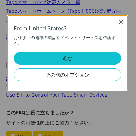
Tapoスマートハブ対応カメラ一覧
Tapoスマートホームベース (Tapo H500)の設定方法
24時間キャプチャ機能の使い方
Close
From United States?
Tapo H500のトラブルシューティング（HDDの認識問
題・オーバーヒート）
お住まいの地域の製品やイベント・サービスを確認す
る。
進む
Looking For More
その他のオプション
Start a Whole-New Home Experience with Tapo
Smart Actions
Use Siri to Control Your Tapo Smart Devices
このFAQは役に立ちましたか？
サイトの利便性向上にご協力ください。