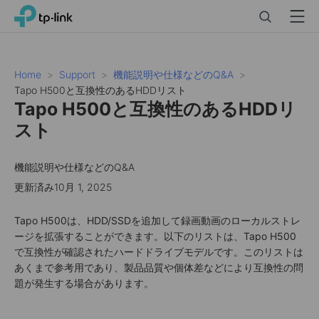
Click
Search
Menu
TP-Link, Reliably Smart
to
skip
the
navigation
Home
Support
機能説明や仕様などのQ&A
bar
Tapo H500と互換性のあるHDDリスト
Tapo H500と互換性のあるHDDリ
スト
機能説明や仕様などのQ&A
更新済み10月 1, 2025
Tapo H500は、HDD/SSDを追加して録画動画のローカルストレ
ージを拡張することができます。以下のリストは、Tapo H500
で互換性が確認されたハードドライブモデルです。このリストは
あくまで参考用であり、製品品質や個体差などにより互換性の問
題が発生する場合があります。