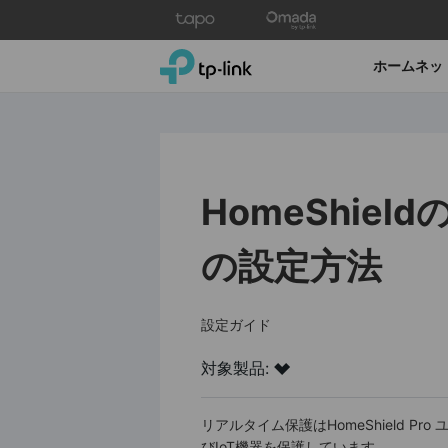
Click
to
skip
TP-Link, Reliably Smart
ホームネッ
the
navigation
bar
HomeShie
の設定方法
設定ガイド
対象製品:
リアルタイム保護はHomeShield 
びIoT機器を保護しています。