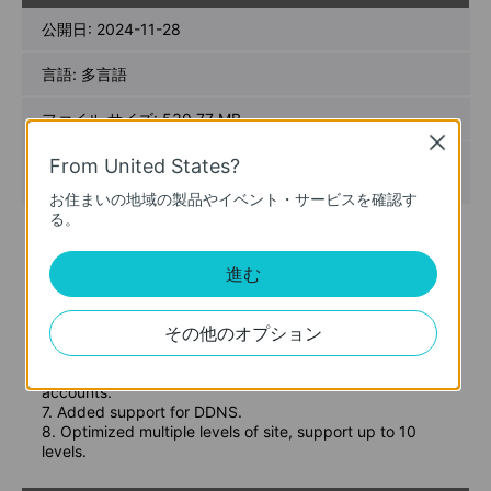
ード
公開日:
2024-11-28
言語:
多言語
ファイル サイズ:
530.77 MB
Close
オペレーティングシステム: Windows 7/10/11/Server 2008
From United States?
64bits
お住まいの地域の製品やイベント・サービスを確認す
る。
New Features& Enhancements :
1. Optimized playback module.
進む
2. Added support for custom alert.
3. Optimized device management module.
4. Optimized device map and design tool module.
その他のオプション
5. Added support for device maintenance and device
maintenance history module.
6. Added support for 2FA login authentication with cloud
accounts.
7. Added support for DDNS.
8. Optimized multiple levels of site, support up to 10
levels.