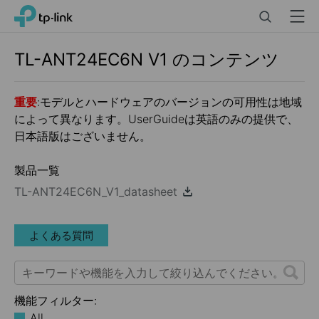
Click
Search
Menu
TP-Link, Reliably Smart
to
skip
the
TL-ANT24EC6N
V1
のコンテンツ
navigation
bar
重要
:モデルとハードウェアのバージョンの可用性は地域
によって異なります。UserGuideは英語のみの提供で、
日本語版はございません。
製品一覧
TL-ANT24EC6N_V1_datasheet
よくある質問
機能フィルター:
All