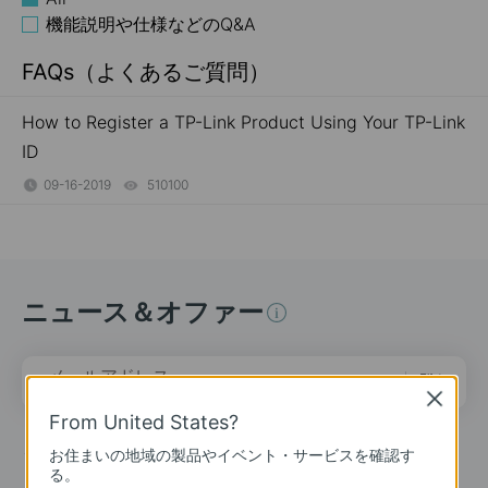
機能説明や仕様などのQ&A
FAQs（よくあるご質問）
How to Register a TP-Link Product Using Your TP-Link
ID
09-16-2019
510100
views
ニュース＆オファー
メールアドレス
登録
Close
From United States?
ソーシャルメディア
お住まいの地域の製品やイベント・サービスを確認す
る。