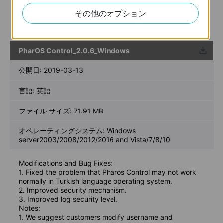
password after upgrading to the latest version of Pharos
その他のオプション
Control to improve security level.
2.Support managing CPE210/220/510/605/610/710
PharOS Control_2.0.6_Windows
ウンロ
ード
公開日:
2019-03-13
言語:
英語
ファイル サイズ:
71.91 MB
オペレーティングシステム: Windows
server2003/2008/2012/2016 and Vista/7/8/10
Modifications and Bug Fixes:
1. Fixed the problem that Pharos Control may not work
normally in Turkish language operating system.
2. Improved security mechanism.
3. Improved log security level.
Notes:
1. We suggest customers modify username and