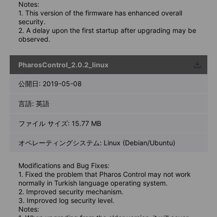
Notes:
1. This version of the firmware has enhanced overall
security.
2. A delay upon the first startup after upgrading may be
observed.
PharosControl_2.0.2_linux
ウンロ
ード
公開日:
2019-05-08
言語:
英語
ファイル サイズ:
15.77 MB
オペレーティングシステム: Linux (Debian/Ubuntu)
Modifications and Bug Fixes:
1. Fixed the problem that Pharos Control may not work
normally in Turkish language operating system.
2. Improved security mechanism.
3. Improved log security level.
Notes: