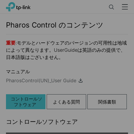
Click
Search
Menu
TP-Link, Reliably Smart
to
skip
the
Pharos Control
のコンテンツ
navigation
bar
重要
:モデルとハードウェアのバージョンの可用性は地域
によって異なります。UserGuideは英語のみの提供で、
日本語版はございません。
マニュアル
PharosControl(UN)_User Guide
コントロールソ
よくある質問
関係書類
フトウェア
コントロールソフトウェア