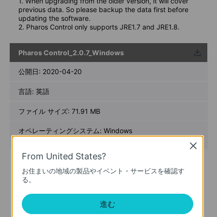
1. When upgrading from the older version, it will cover
previous data. So please backup the data first before
updating the software.
2. Pharos Control only supports JRE1.7 and JRE1.8.
Pharos Control_2.0.7_Windows
ウンロ
ード
公開日:
2020-04-20
言語:
英語
ファイル サイズ:
71.91 MB
オペレーティングシステム: Windows
server2003/2008/2012/2016 and Vista/7/8/10
Close
From United States?
Modifications and Bug Fixes:
1. Added supporting CPE710;
お住まいの地域の製品やイベント・サービスを確認す
2.Fixed display problems in the channel list.
る。
3.Fixed MAX Tx Rate display problems when managing
CPE605
進む
Notes:
1. We suggest customers modify username and