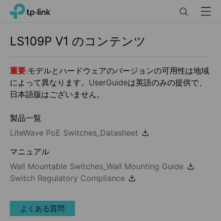
Click
Search
Menu
TP-Link, Reliably Smart
to
skip
the
LS109P
V1
のコンテンツ
navigation
bar
重要
:モデルとハードウェアのバージョンの可用性は地域
によって異なります。UserGuideは英語のみの提供で、
日本語版はございません。
製品一覧
LiteWave PoE Switches_Datasheet
マニュアル
Wall Mountable Switches_Wall Mounting Guide
Switch Regulatory Compliance
よくある質問