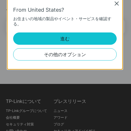
Close
ニュース＆オファー
From United States?
お住まいの地域の製品やイベント・サービスを確認す
る。
メールアドレス
登録
進む
ソーシャルメディア
その他のオプション
TP-Linkについて
プレスリリース
TP-Linkグループについて
ニュース
会社概要
アワード
セキュリティ対策
ブログ
お問い合わせ
セキュリティアドバイザリ