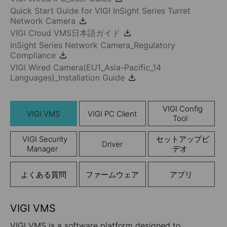
Quick Start Guide for VIGI InSight Series Turret
Network Camera
VIGI Cloud VMS日本語ガイド
InSight Series Network Camera_Regulatory
Compliance
VIGI Wired Camera(EU1_Asia-Pacific_14
Languages)_Installation Guide
VIGI Config
VIGI VMS
VIGI PC Client
Tool
VIGI Security
セットアップビ
Driver
Manager
デオ
よくある質問
ファームウェア
アプリ
VIGI VMS
VIGI VMS is a software platform designed to