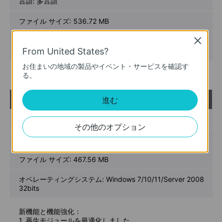
言語:
多言語
ファイル サイズ:
536.72 MB
オペレーティングシステム: Windows 7/10/11/Server 2008
Close
64bits
From United States?
お住まいの地域の製品やイベント・サービスを確認す
リリースノート >
る。
VIGI VMS_1.7.24_32bits
進む
ウンロ
ード
公開日:
2024-11-28
その他のオプション
言語:
多言語
ファイル サイズ:
467.56 MB
オペレーティングシステム: Windows 7/10/11/Server 2008
32bits
新機能と機能強化：
1. 再生モジュールを最適化しました。