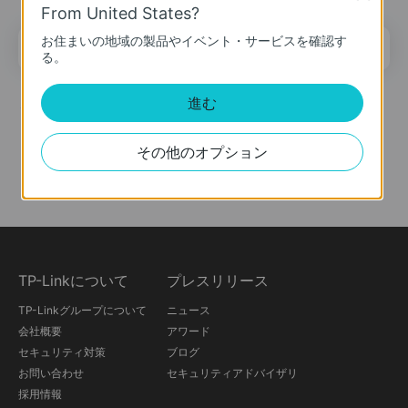
From United States?
お住まいの地域の製品やイベント・サービスを確認す
メールアドレス
登録
る。
進む
ソーシャルメディア
その他のオプション
TP-Linkについて
プレスリリース
TP-Linkグループについて
ニュース
会社概要
アワード
セキュリティ対策
ブログ
お問い合わせ
セキュリティアドバイザリ
採用情報