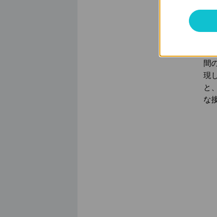
■
「T
間
現
と
な