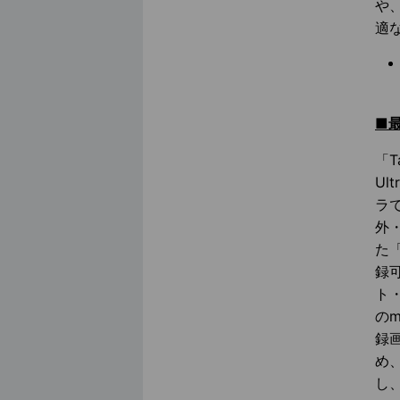
や
適
■
「
U
ラ
外
た
録
ト
のm
録
め
し