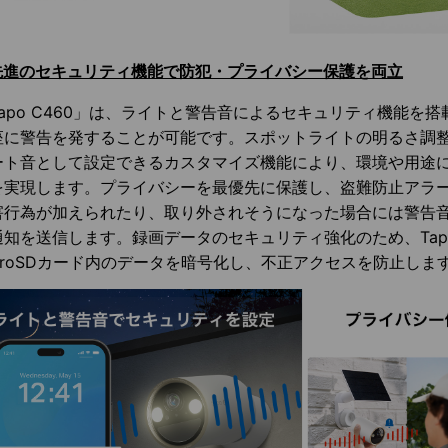
先進のセキュリティ機能で防犯・プライバシー保護を両立
Tapo C460」は、ライトと警告音によるセキュリティ機能を
座に警告を発することが可能です。スポットライトの明るさ調
ート音として設定できるカスタマイズ機能により、環境や用途
を実現します。プライバシーを最優先に保護し、盗難防止アラ
害行為が加えられたり、取り外されそうになった場合には警告
通知を送信します。録画データのセキュリティ強化のため、Tap
icroSDカード内のデータを暗号化し、不正アクセスを防止しま