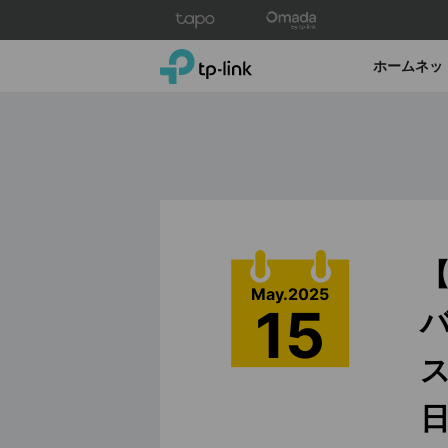
Click
to
skip
TP-Link, Reliably Smart
ホームネッ
the
navigation
bar
【
May.2025
15
ス