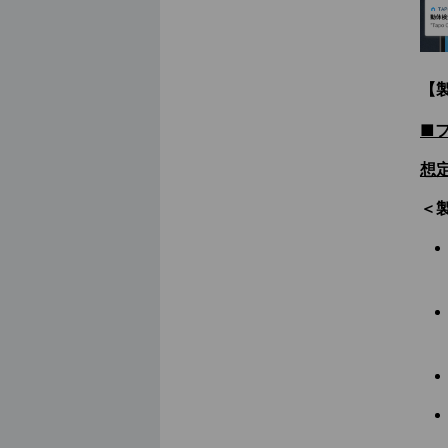
【
■フ
想定
＜