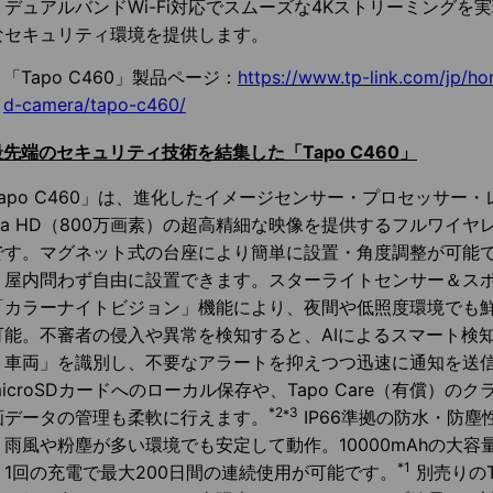
、デュアルバンドWi-Fi対応でスムーズな4Kストリーミングを
なセキュリティ環境を提供します。
「Tapo C460」製品ページ：
https://www.tp-link.com/jp/h
d-camera/tapo-c460/
最先端のセキュリティ技術を結集した「Tapo C460」
Tapo C460」は、進化したイメージセンサー・プロセッサー・
ltra HD（800万画素）の超高精細な映像を提供するフルワイ
です。マグネット式の台座により簡単に設置・角度調整が可能
・屋内問わず自由に設置できます。スターライトセンサー＆ス
「カラーナイトビジョン」機能により、夜間や低照度環境でも
可能。不審者の侵入や異常を検知すると、AIによるスマート検
・車両」を識別し、不要なアラートを抑えつつ迅速に通知を送信し
icroSDカードへのローカル保存や、Tapo Care（有償）の
*2*3
画データの管理も柔軟に行えます。
IP66準拠の防水・防
、雨風や粉塵が多い環境でも安定して動作。10000mAhの大容
*1
、1回の充電で最大200日間の連続使用が可能です。
別売りのT