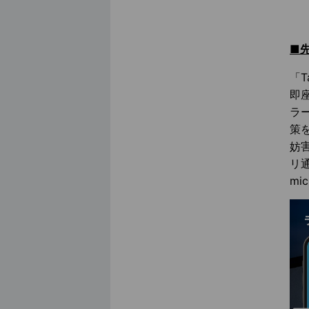
■
「
即
ラ
策
妨
リ
m