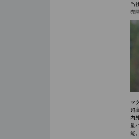
当
売
マグ
超
内
量
能