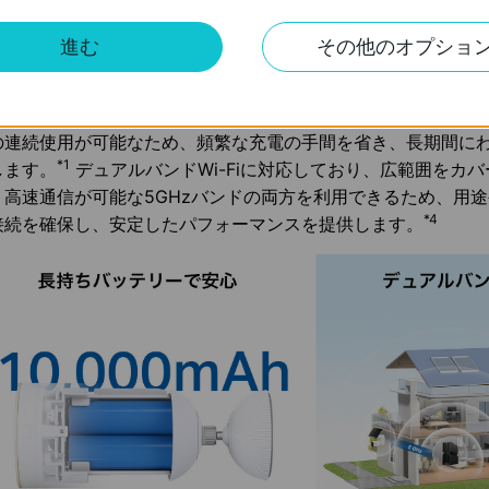
進む
その他のオプショ
長持ちバッテリーで安心運用＆デュアルバンドWi-Fi対応で柔
apo C460」は、10000mAhの大容量バッテリーを搭載し、1
の連続使用が可能なため、頻繁な充電の手間を省き、長期間に
*1
します。
デュアルバンドWi-Fiに対応しており、広範囲をカバー
、高速通信が可能な5GHzバンドの両方を利用できるため、用
*4
接続を確保し、安定したパフォーマンスを提供します。