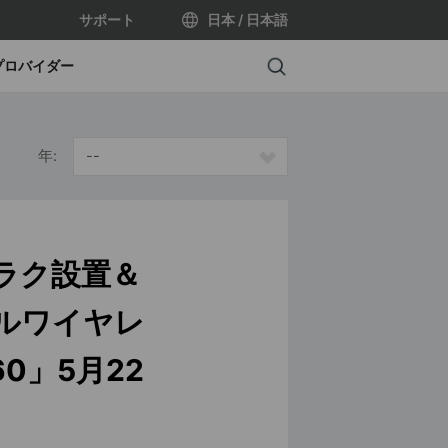
サポート
日本 / 日本語
Search
プロバイダー
年:
--
ラクラク設置＆
フルワイヤレ
0」5月22