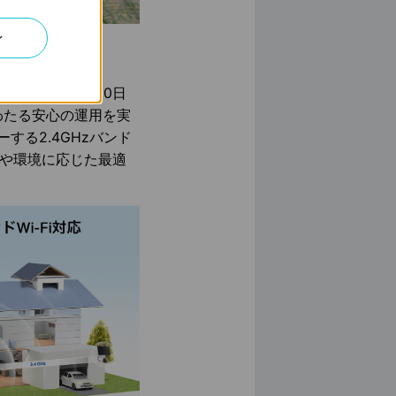
ン
軟な接続
回の充電で最大200日
わたる安心の運用を実
する2.4GHzバンド
途や環境に応じた最適