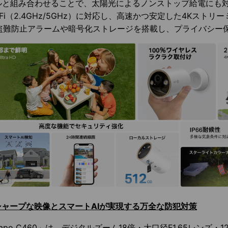
ルと組み合わせることで、太陽光によるノンストップ給電にも
-Fi（2.4GHz/5GHz）に対応し、高速かつ安定した4Kスト
盗難防止アラームや暗号化ストレージを搭載し、プライバシー
シャープな映像とスマートAIが実現する万全な防犯対策
apo C460」は、デジタルズーム18倍・大口径F1.65レンズ