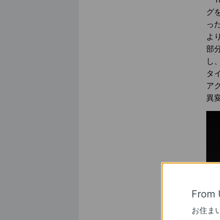
グ
っ
よ
部
し
タ
ア
異
From 
お住ま