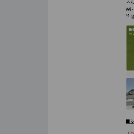
ネ
Wi
*4
■
「T