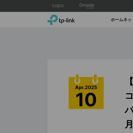
Click
to
skip
TP-Link, Reliably Smart
ホームネッ
the
navigation
bar
【
Apr.2025
10
コ
バ
月