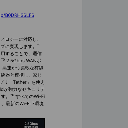
/dp/B0DRHSSLFS
7テクノロジーに対応し、
*1
ムーズに実現します。
時に使用することで、通信
*5
。
2.5Gbps WANポ
搭載し、高速かつ柔軟な有線
や中継器と連携し、家じ
リ「Tether」を使え
eldが強力なセキュリテ
*6
ます。
すべてのWi-Fi
新のWi-Fi 7環境