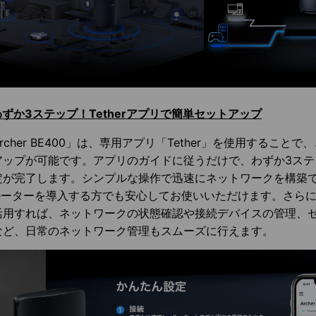
わずか3ステップ！Tetherアプリで簡単セットアップ
rcher BE400」は、専用アプリ「Tether」を使用すること
アップが可能です。アプリのガイドに従うだけで、わずか3ステ
定が完了します。シンプルな操作で迅速にネットワークを構築で
iルーターを導入する方でも安心してお使いいただけます。さらに、
活用すれば、ネットワークの状態確認や接続デバイスの管理、
など、日常のネットワーク管理もスムーズに行えます。