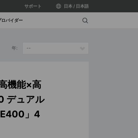
サポート
日本 / 日本語
Search
プロバイダー
年:
--
】高機能×高
0 デュアル
BE400」4