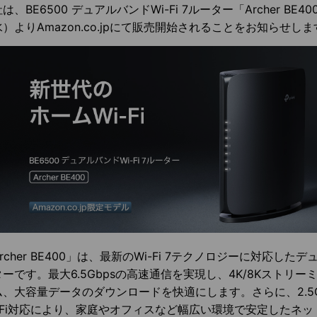
は、BE6500 デュアルバンドWi-Fi 7ルーター「Archer BE4
）よりAmazon.co.jpにて販売開始されることをお知らせしま
rcher BE400」は、最新のWi-Fi 7テクノロジーに対応したデュ
ターです。最大6.5Gbpsの高速通信を実現し、4K/8Kストリ
ム、大容量データのダウンロードを快適にします。さらに、2.5
i-Fi対応により、家庭やオフィスなど幅広い環境で安定したネ