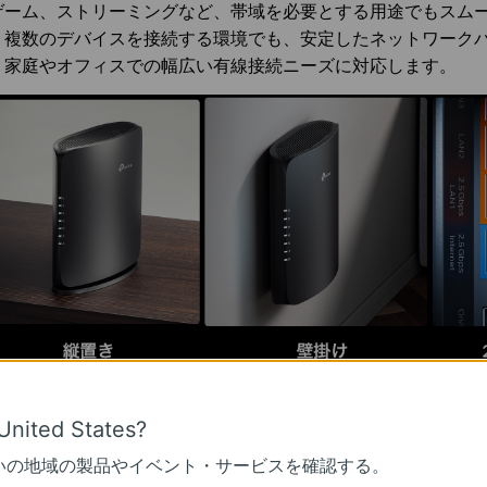
ゲーム、ストリーミングなど、帯域を必要とする用途でもスム
。複数のデバイスを接続する環境でも、安定したネットワーク
、家庭やオフィスでの幅広い有線接続ニーズに対応します。
高セキュリティなネット環境を構築＆メッシュWi-Fiで家じゅ
United States?
いの地域の製品やイベント・サービスを確認する。
rcher BE400」は、メインWi-Fiとは別にIoTデバイス専