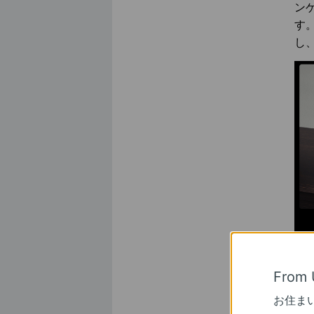
ン
す
し
■
From 
お住ま
「A