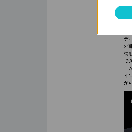
る
に
提供
と
*4*6
デ
外
続
で
ー
イ
が