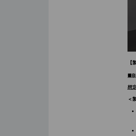
【
■B
想定
＜