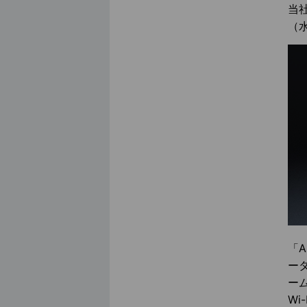
当社
（水
「A
ー
ー
W