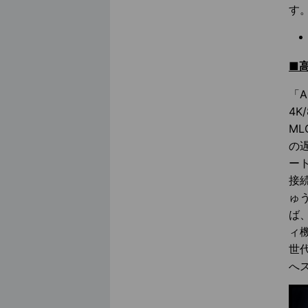
す
■高
「A
4
ML
の
ート
接
ゅ
ば、
ィ
世
へ