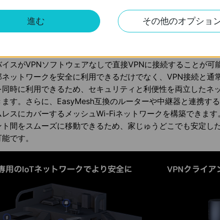
機能を搭載しています。これにより、スマート家電やIoT機器
接続し、メインのホームネットワークとの干渉を防ぎながら、
進む
その他のオプショ
します。さらに、TP-Link HomeShieldと最新のWPA3暗
で、サイバー攻撃や不正アクセスから家庭のネットワーク全体
また、VPNクライアント＆サーバー機能を搭載しており、ホ
バイスがVPNソフトウェアなしで直接VPNに接続することが可
部ネットワークを安全に利用できるだけでなく、VPN接続と通
を同時に利用できるため、セキュリティと利便性を両立したネ
きます。さらに、EasyMesh互換のルーターや中継器と連携す
ムレスにカバーするメッシュWi-Fiネットワークを構築できます
ント間をスムーズに移動できるため、家じゅうどこでも安定し
可能です。