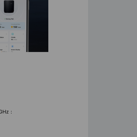
4GHz：