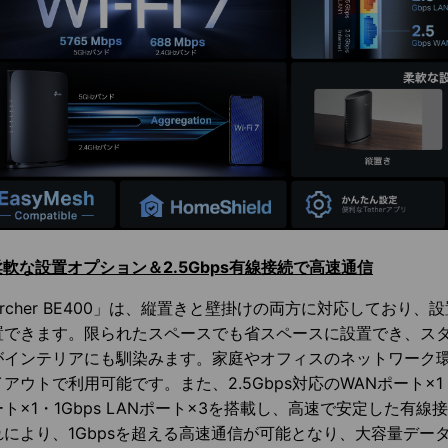
柔軟な設置オプション＆2.5Gbps有線接続で高速通信
Archer BE400」は、縦置きと壁掛けの両方に対応しており
置できます。限られたスペースでも省スペースに設置でき、ス
がインテリアにも馴染みます。家庭やオフィスのネットワーク
アウトで利用可能です。また、2.5Gbps対応のWANポート×1・2
ート×1・1Gbps LANポート×3を搭載し、高速で安定した有
れにより、1Gbpsを超える高速通信が可能となり、大容量デー