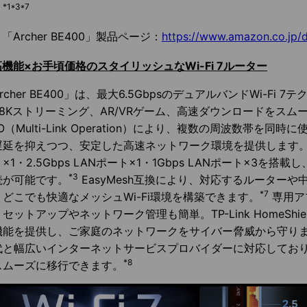
*1*3*7
。
「Archer BE400」製品ページ：
https://www.amazon.co.jp
機能×お手頃価格のスタイリッシュなWi-Fi 7ルーター
rcher BE400」は、最大6.5GbpsのデュアルバンドWi-Fi 
K/8Kストリーミング、AR/VRゲーム、高速ダウンロードをス
O（Multi-Link Operation）により、複数の周波数帯を同
遅延を抑えつつ、安定した高速ネットワーク環境を提供します
×1・2.5Gbps LANポート×1・1Gbps LANポート×3を
*3
続が可能です。
EasyMesh互換により、対応するルーター
*7
うどこでも快適なメッシュWi-Fi環境を構築できます。
専用アプ
セットアップやネットワーク管理も簡単。TP-Link HomeShi
機能を提供し、ご家庭のネットワークをサイバー脅威から守り
代と幅広いインターネットサービスプロバイダーに対応しており、最
*8
スムーズに移行できます。