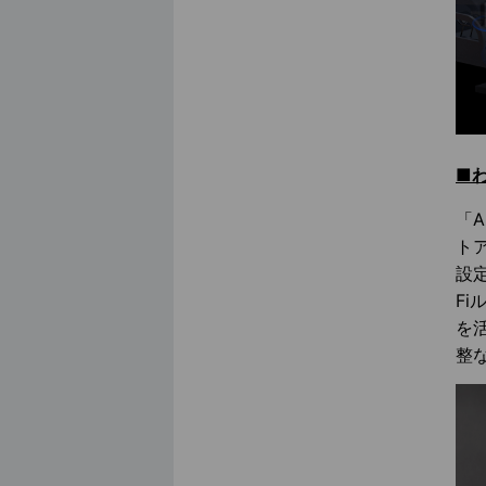
■
「A
ト
設
F
を
整