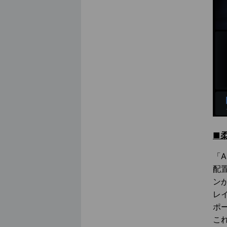
■
「
配
ン
レイ
ポ
こ