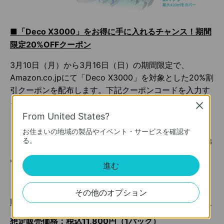
■「Deco X3000」をお得に手に入れるチャンス！期間
限定20%OFFクーポン
3月10日（月）から3月16日（日）の期間限定で、
Amazon.co.jpにて「Deco X3000」を対象とした20%割
引クーポンを配布します。下記クーポンコードを入力す
ることで、20%の割引が適用されます。
Close
From United States?
Deco X3000（1パック）クーポンコード：X1TP03
お住まいの地域の製品やイベント・サービスを確認す
る。
Deco X3000（2パック）クーポンコード：X2TP03
※クーポンのご利用は1ユーザーにつき1度に限ります。
進む
【製品情報】
その他のオプション
■AX3000 メッシュWi-Fi 6システム「Deco X3000」
想定販売価格：税込11,800円（1パック）