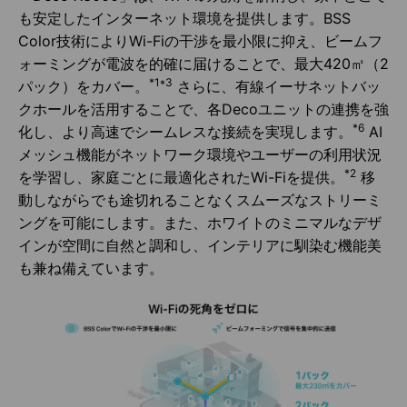
も安定したインターネット環境を提供します。BSS
Color技術によりWi-Fiの干渉を最小限に抑え、ビームフ
ォーミングが電波を的確に届けることで、最大420㎡（2
*1*3
パック）をカバー。
さらに、有線イーサネットバッ
クホールを活用することで、各Decoユニットの連携を強
*6
化し、より高速でシームレスな接続を実現します。
AI
メッシュ機能がネットワーク環境やユーザーの利用状況
*2
を学習し、家庭ごとに最適化されたWi-Fiを提供。
移
動しながらでも途切れることなくスムーズなストリーミ
ングを可能にします。また、ホワイトのミニマルなデザ
インが空間に自然と調和し、インテリアに馴染む機能美
も兼ね備えています。