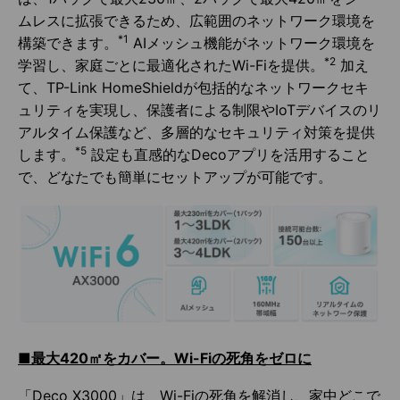
ムレスに拡張できるため、広範囲のネットワーク環境を
*1
構築できます。
AIメッシュ機能がネットワーク環境を
*2
学習し、家庭ごとに最適化されたWi-Fiを提供。
加え
て、TP-Link HomeShieldが包括的なネットワークセキ
ュリティを実現し、保護者による制限やIoTデバイスのリ
アルタイム保護など、多層的なセキュリティ対策を提供
*5
します。
設定も直感的なDecoアプリを活用すること
で、どなたでも簡単にセットアップが可能です。
■最大420㎡をカバー。Wi-Fiの死角をゼロに
「Deco X3000」は、Wi-Fiの死角を解消し、家中どこで