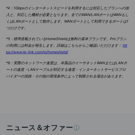
*4：1Gbpsのインターネットスピードを利用するには対応したプランへの加
入と、対応した機材が必要となります。全てのWAN/LANポートはWANもし
くはLANポートとして動作します。WANポートとして利用できるポートは1
つだけです。
*5：標準搭載されているHomeShieldは無料の基本プランです。Proプラン
の利用には料金が発生します。詳細はこちらからご確認いただけます：
htt
ps://www.tp-link.com/jp/homeshield/
*6：実際のネットワーク速度は、本製品のイーサネットWANまたはLANポ
ートの速度・LANケーブルが対応する速度・インターネットサービスプロ
バイダーの混雑・その他の環境条件によって制限される場合があります。
ニュース＆オファー