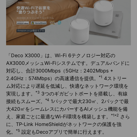
「Deco X3000」は、Wi-Fi 6テクノロジー対応の
AX3000メッシュWi-Fiシステムです。デュアルバンドに
対応し、合計3000Mbps（5GHz：2402Mbps +
*1
2.4GHz：574Mbps）の高速通信を提供。
4ストリー
ム対応により遅延を低減し、快適なネットワーク環境を
*3
実現します。
3つのギガビットポートを搭載し、有線
*4
接続もスムーズ。
1パックで最大230㎡、2パックで最
大420㎡をシームレスにカバーするAIメッシュ機能を備
*1*2
え、家庭ごとに最適なWi-Fi環境を構築します。
さら
に、TP-Link HomeShieldがネットワークの保護を強
*5
化。
設定もDecoアプリで簡単に行えます。