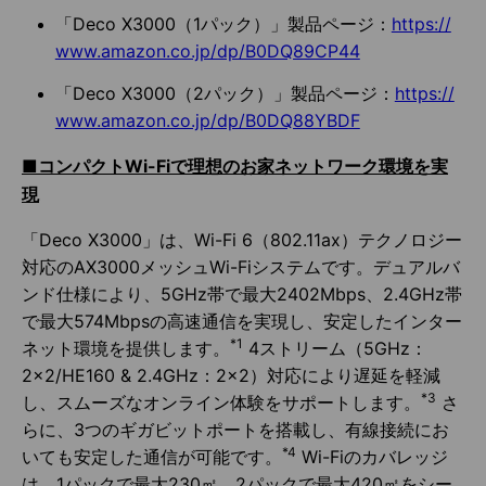
「Deco X3000（1パック）」製品ページ：
https://
www.amazon.co.jp/dp/B0DQ89CP44
「Deco X3000（2パック）」製品ページ：
https://
www.amazon.co.jp/dp/B0DQ88YBDF
■コンパクトWi-Fiで理想のお家ネットワーク環境を実
現
「Deco X3000」は、Wi-Fi 6（802.11ax）テクノロジー
対応のAX3000メッシュWi-Fiシステムです。デュアルバ
ンド仕様により、5GHz帯で最大2402Mbps、2.4GHz帯
で最大574Mbpsの高速通信を実現し、安定したインター
*1
ネット環境を提供します。
4ストリーム（5GHz：
2×2/HE160 & 2.4GHz：2×2）対応により遅延を軽減
*3
し、スムーズなオンライン体験をサポートします。
さ
らに、3つのギガビットポートを搭載し、有線接続にお
*4
いても安定した通信が可能です。
Wi-Fiのカバレッジ
は、1パックで最大230㎡、2パックで最大420㎡をシー