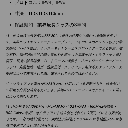
プロトコル：IPv4、IPv6
寸法：110×110×114mm
保証期間：業界最長クラスの3年間
*1：最大無線信号速度はIEEE 802.11規格の仕様から導かれる物理速度で
す。実際のワイヤレスデータスループット、ワイヤレスカバレッジおよび最
大接続デバイス数は、インターネットサービスプロバイダーによる要因、建
築材料、物理的障害等の環境要因や近隣からの電波干渉・トラフィック量と
密度・製品の設置場所・ネットワークの複雑さ・ネットワークのオーバーヘ
ッドや、定格性能・場所・接続品質・クライアント条件等のクライアントの
制限によって左右される為、保証されるものではありません。
*2：クライアント端末が802.11k/v/rに対応している必要があり、端末側で
の設定が必要な場合もあります。実際のパフォーマンスはクライアント端末
によって異なります。
*3：Wi-Fi 6及びOFDMA・MU-MIMO・1024-QAM・160MHz帯域幅・
BSS Colorの利用にはクライアント端末側もそれらに対応している必要があ
ります。一部の地域/国では、規制上の制限により160MHz帯域幅が5GHz帯
域で使用できない場合があります。